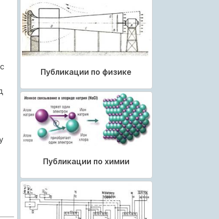
 с
Публикации по физике
д
у
Публикации по химии