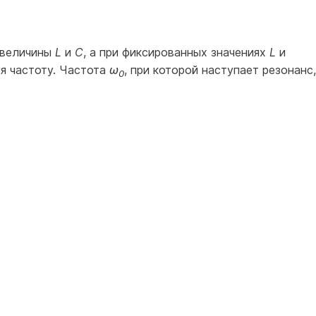
 величины
L
и
С
, а при фиксированных значениях
L
и
уя частоту. Частота
ω
, при которой наступает резонанс,
0