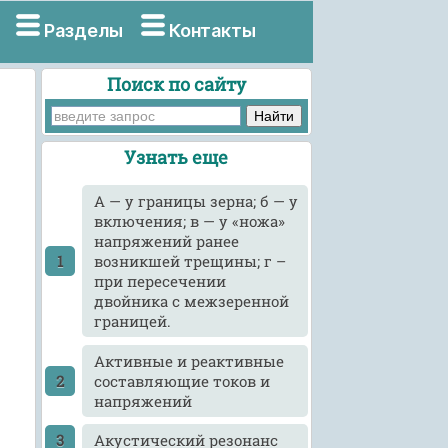
Разделы
Контакты
Поиск по сайту
Узнать еще
А — у границы зерна; б — у
включения; в — у «ножа»
напряжений ранее
возникшей трещины; г –
при пересечении
двойника с межзеренной
границей.
Активные и реактивные
составляющие токов и
напряжений
Акустический резонанс