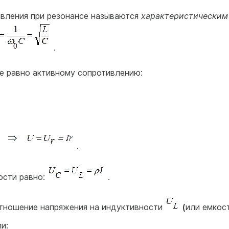
вления при резонансе называются
характеристическим
.
е равно активному сопротивлению:
.
ости равно:
.
отношение напряжения на индуктивности
(
или емкос
и: