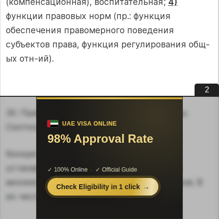
(компенсационная), воспитательная;
4)
функции правовых норм (пр.: функция
обеспечения правомерного поведения
субъектов права, функция регулирования общ-
ых отн-ий).
1
30. Право и иные социальные регуляторы.
Соотношение права и морали.
Конкретный социальный порядок
устанавливается в результате действия
множества самых разнообразных факторов. В
их числе выделяют следующие.