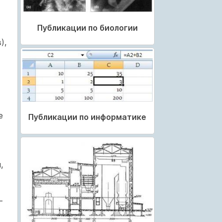
Публикации по биологии
),
е
Публикации по информатике
,
-