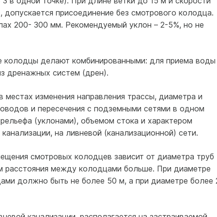
3 в одной точке). При длине ветки до 15 м и скорости
, допускается присоединение без смотрового колодца.
ах 200- 300 мм. Рекомендуемый уклон – 2-5%, но не
 колодцы делают комбинированными: для приема воды
из дренажных систем (дрен).
 местах изменения направления трассы, диаметра и
роводов и пересечения с подземными сетями в одном
 рельефа (уклонами), объемом стока и характером
канализации, на ливневой (канализационной) сети.
мещения смотровых колодцев зависит от диаметра труб
м расстояния между колодцами больше. При диаметре
ами должно быть не более 50 м, а при диаметре более 
вневой канализации, располагается на застраиваемой