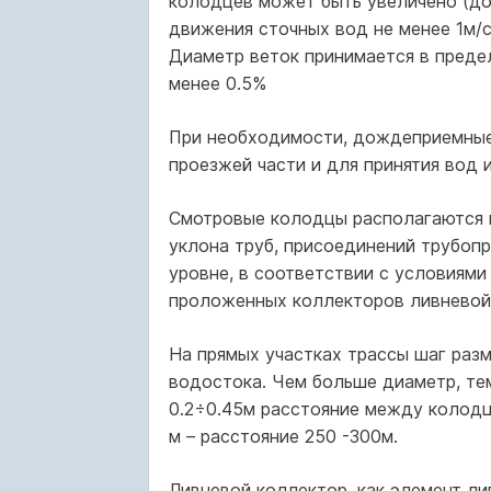
колодцев может быть увеличено (до 
движения сточных вод не менее 1м/с
Диаметр веток принимается в предел
менее 0.5%
При необходимости, дождеприемные
проезжей части и для принятия вод 
Смотровые колодцы располагаются в
уклона труб, присоединений трубоп
уровне, в соответствии с условиями
проложенных коллекторов ливневой 
На прямых участках трассы шаг раз
водостока. Чем больше диаметр, те
0.2÷0.45м расстояние между колодц
м – расстояние 250 -300м.
Ливневой коллектор, как элемент ли