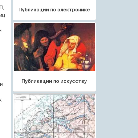
П,
Публикации по электронике
иц
и
Публикации по искусству
и
,