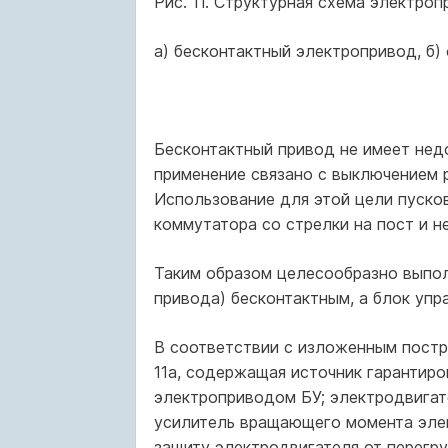
Рис. 11. Структурная схема электро
а) бесконтактный электропривод, б
Бесконтактный привод не имеет недо
применение связано с выключением р
Использование для этой цели пуско
коммутатора со стрелки на пост и 
Таким образом целесообразно выпо
привода) бесконтактным, а блок упр
В соответствии с изложенным постр
11а, содержащая источник гарантиро
электроприводом БУ; электродвигате
усилитель вращающего момента элек
защиту электродвигателя от перегр