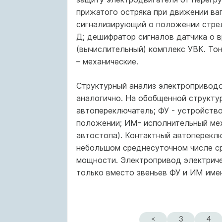
прижатого остряка при движении ва
сигнализирующий о положении стре
Д; дешифратор сигналов датчика о 
(вычислительный) комплекс УВК. То
– механические.
Структурный анализ электроприводо
аналогично. На обобщенной структур
автопереключатель; ФУ - устройств
положении; ИМ- исполнительный мех
автостопа). Контактный автоперекл
небольшом среднесуточном числе с
мощности. Электропривод электриче
только вместо звеньев ФУ и ИМ имею
<
3
4