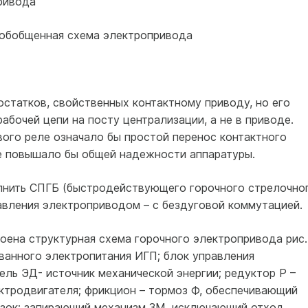
привода
) обобщенная схема электропривода
статков, свойственных контактному приводу, но его
абочей цепи на посту централизации, а не в приводе.
вого реле означало бы простой перенос контактного
не повышало бы общей надежности аппаратуры.
лнить СПГБ (быстродействующего горочного стрелочно
авления электроприводом – с бездуговой коммутацией.
оена структурная схема горочного электропривода рис.
ванного электропитания ИГП; блок управления
ль ЭД- источник механической энергии; редуктор Р –
тродвигателя; фрикцион – тормоз Ф, обеспечивающий
узок; запирающий механизм ЗМ, исключающий отход