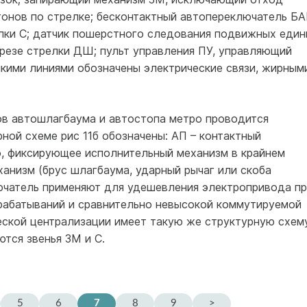
гонов по стрелке; бесконтактный автопереключатель БА
лки С; датчик пошерстного следования подвижных един
врезе стрелки ДШ; пульт управления ПУ, управляющий
нкими линиями обозначены электрические связи, жирным
в автошлагбаума и автостопа метро проводится
ной схеме рис 11б обозначены: АП – контактный
о, фиксирующее исполнительный механизм в крайнем
анизм (брус шлагбаума, ударный рычаг или скоба
ючатель применяют для удешевления электропривода пр
рабатываний и сравнительно невысокой коммутируемой
ской централизации имеет такую же структурную схему
тся звенья ЗМ и С.
5
6
7
8
9
>