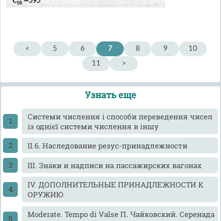
<
5
6
7
8
9
10
11
>
Узнать еще
Cистеми числення і способи переведення чисел
із однієї системи числення в іншу
II.6. Наследование резус-принадлежности
III. Знаки и надписи на пассажирских вагонах
IV. ДОПОЛНИТЕЛЬНЫЕ ПРИНАДЛЕЖНОСТИ К
ОРУЖИЮ
Moderate. Tempo di Valse П. Чайковский. Серенада