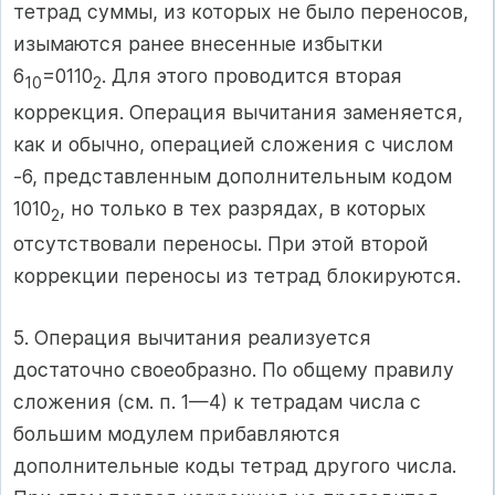
тетрад суммы, из которых не было переносов,
изыма­ются ранее внесенные избытки
6
=0110
. Для этого проводится вто­рая
10
2
коррекция. Операция вычитания заменяется,
как и обычно, опе­рацией сложения с числом
-6, представленным дополнительным ко­дом
1010
, но только в тех разрядах, в которых
2
отсутствовали пере­носы. При этой второй
коррекции переносы из тетрад блокируются.
5. Операция вычитания реализуется
достаточно своеобразно. По общему правилу
сложения (см. п. 1—4) к тетрадам числа с
большим модулем прибавляются
дополнительные коды тетрад другого числа.