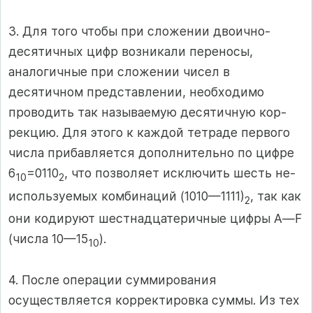
3. Для того чтобы при сложении двоично-
десятичных цифр возни­кали переносы,
аналогичные при сложении чисел в
десятичном пред­ставлении, необходимо
проводить так называемую десятичную кор­
рекцию. Для этого к каждой тетраде первого
числа прибавляется до­полнительно по цифре
6
=0110
, что позволяет исключить шесть не­
10
2
используемых комбинаций (1010—1111)
, так как
2
они кодируют шестнадцатеричные цифры А
—
F
(числа 10—15
).
10
4. После операции суммирования
осуществляется корректировка суммы. Из тех