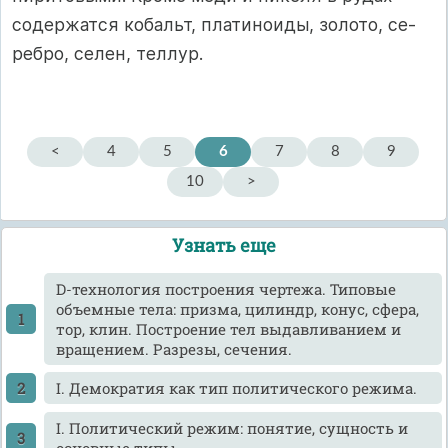
содержатся кобальт, платиноиды, золото, се­
ребро, селен, теллур.
<
4
5
6
7
8
9
10
>
Узнать еще
D-технология построения чертежа. Типовые
объемные тела: призма, цилиндр, конус, сфера,
тор, клин. Построение тел выдавливанием и
вращением. Разрезы, сечения.
I. Демократия как тип политического режима.
I. Политический режим: понятие, сущность и
основные типы.