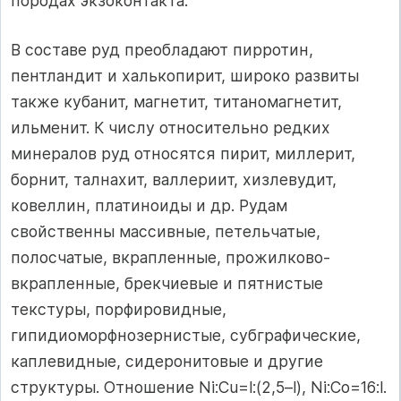
породах экзоконтакта.
В составе руд преобладают пирротин,
пентландит и халькопирит, широко развиты
также кубанит, магнетит, титаномагнетит,
ильменит. К числу относительно редких
минералов руд относятся пирит, миллерит,
борнит, талнахит, валлериит, хизлевудит,
ковеллин, платиноиды и др. Рудам
свойственны массивные, петель­чатые,
полосчатые, вкрапленные, прожилково-
вкрапленные, брекчиевые и пятнистые
текстуры, порфировидные,
гипидиоморфнозернистые, субграфические,
каплевидные, сидеронитовые и другие
структуры. Отноше­ние Ni:Cu=l:(2,5–l), Ni:Co=16:l.