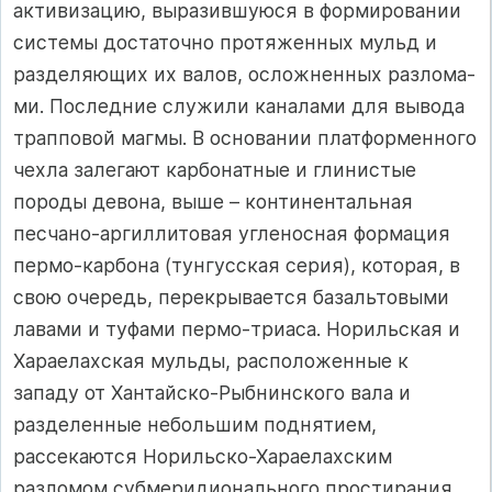
активизацию, выразившуюся в фор­мировании
системы достаточно протяженных мульд и
разделяющих их валов, осложненных разлома­
ми. Последние служили каналами для вывода
трапповой магмы. В основании платформенного
чехла залегают карбонатные и глинистые
породы девона, выше – континентальная
песчано-аргиллитовая угленосная формация
пермо-карбона (тунгусская серия), которая, в
свою очередь, перекрывается базальто­выми
лавами и туфами пермо-триаса. Норильская и
Хараелахская мульды, расположенные к
западу от Хантайско-Рыбнинского вала и
разделенные небольшим поднятием,
рассекаются Норильско-Хараелахским
разломом субмеридионального простирания,