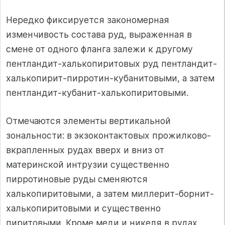
Нередко фикси­руется закономерная
изменчивость состава руд, выраженная в
смене от одного флан­га залежи к другому
пентландит-халькопиритовых руд пентландит-
халькопирит-пирротин-кубанитовыми, а затем
пентландит-кубанит-халькопиритовыми.
Отмечаются эле­менты вертикальной
зональности: в экзоконтактовых прожилково-
вкрапленных ру­дах вверх и вниз от
материнской интрузии существенно
пирротиновые руды сменяются
халькопиритовыми, а затем миллерит-борнит-
халькопиритовыми и существенно
пиритовыми. Кроме меди и никеля в рудах