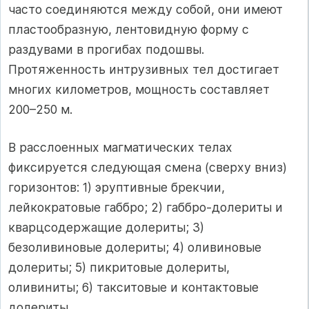
часто сое­диняются между собой, они имеют
пластообразную, лентовидную форму с
раздувами в прогибах подо­швы.
Протяженность интрузивных тел достигает
многих километров, мощность составляет
200–250 м.
В расслоенных магматических телах
фиксируется следующая смена (сверху вниз)
горизонтов: 1) эруптивные брекчии,
лейкократовые габбро; 2) габбро-долериты и
кварцсодержащие долериты; 3)
безоливиновые долериты; 4) оливиновые
долериты; 5) пикритовые долериты,
оливиниты; 6) такситовые и контактовые
долериты.