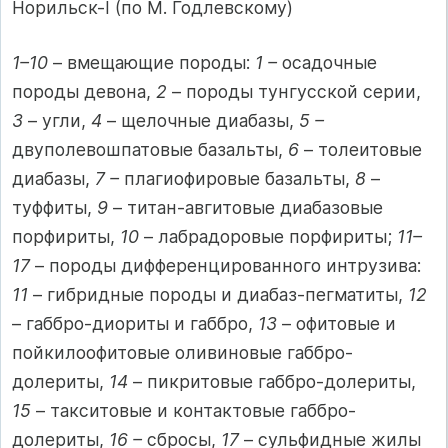
Норильск-I (по М. Годлевскому)
1–10
– вмещающие породы:
1 –
осадочные
породы девона,
2
– породы тунгусской серии,
3
– угли,
4
– щелочные диабазы,
5 –
двуполевошпатовые базальты,
6
– толеитовые
диабазы,
7 –
плагиофировые базальты,
8
–
туффиты,
9
– титан-авгитовые диабазовые
порфириты,
10
– лабрадоровые порфириты;
11–
17
– породы дифференцированного интрузива:
11
– гибридные породы и диабаз-пегматиты,
12
– габбро-диориты и габбро,
13
– офитовые и
пойкилоофитовые оливиновые габбро-
долериты,
14
– пикритовые габбро-долериты,
15
– такситовые и контак­товые габбро-
долериты,
16 –
сбросы,
17
– сульфидные жилы