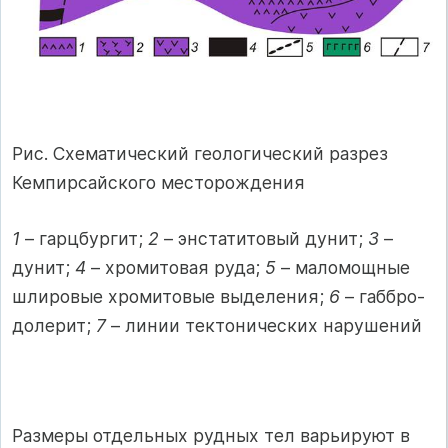
Рис. Схематический геологический разрез
Кемпирсайского месторождения
1
– гарцбургит;
2
– энстатитовый дунит;
3
–
дунит;
4
– хромитовая руда;
5
– маломощные
шлировые хромитовые выделения;
6
– габбро-
долерит;
7
– линии тектонических нарушений
Размеры отдельных рудных тел варьируют в