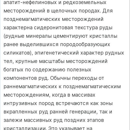
апатит-нефелино­вых и редкоземельных
месторождений в щелочных породах. Для
позднемагматических месторождений
характерна сидеронитовая текстура руды
(рудные минералы цементируют кристаллы
ранее выделившихся породообразующих
силикатов), эпигенетический характер рудных
тел, крупные масштабы месторождений
богатых по содержанию полезных
компонентов руд. Обычны переходы от
раннемагматических к позд­немагматическим
месторождениям, когда в массивах
интрузивных по­род встречаются как зоны
вкрапленных руд ранней генерации, так и
залежи массивных руд поздних этапов
кристаллизации. Это указывает на