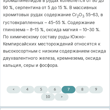
хромшпинелидов в рудах колеблется от 80 до
90 %, серпентина от 5 до 15 %. В массивных
хромитовых рудах содержание Сr
О
55–63, в
2
3
густовкрапленных – 45–55 %. Содержание
глинозема – 8–15 %, оксида магния – 10–30 %.
По химическому составу руды Южно-
Кемпирсайских месторо­ждений относятся к
высокосортным с низким содержанием оксида
двух­валентного железа, кремнезема, оксида
кальция, серы и фосфора.
<
4
5
6
7
8
9
10
>