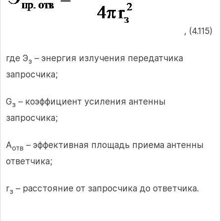
, (4.115)
где Э
– энергия излучения передатчика
з
запросчика;
G
– коэффициент усиления антенны
з
запросчика;
А
– эффективная площадь приема антенны
отв
ответчика;
r
– расстояние от запросчика до ответчика.
з