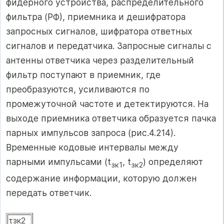
фидерного устройства, распределительного
фильтра (РФ), приемника и дешифратора
запросных сигналов, шифратора ответных
сигналов и передатчика. Запросные сигналы с
антенны ответчика через разделительный
фильтр поступают в приемник, где
преобразуются, усиливаются по
промежуточной частоте и детектируются. На
выходе приемника ответчика образуется пачка
парных импульсов запроса (рис.4.214).
Временные кодовые интервалы между
парными импульсами (t
, t
) определяют
зк1
зк2
содержание информации, которую должен
передать ответчик.
τзк2