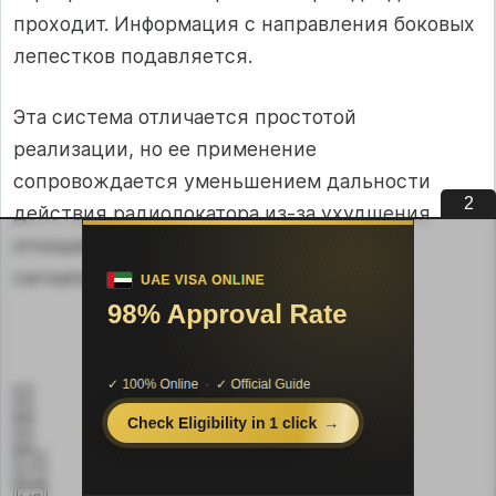
проходит. Информация с направления боковых
лепестков подавляется.
Эта система отличается простотой
реализации, но ее применение
сопровождается уменьшением дальности
1
действия радиолокатора из-за ухудшения
отношения сигнал/шум при вычитании
сигналов.
t
t
U1