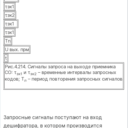
τзк1
τзк2
τзк1
τзк1
Тn
U вых. прм
t
Рис.4.214. Сигналы запроса на выходе приемника
СО: τ
и τ
– временные интервалы запросных
зк1
зк2
кодов; Т
– период повторения запросных сигналов
n
Запросные сигналы поступают на вход
дешифратора, в котором производится