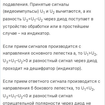
подавления. Принятые сигналы
(видеоимпульсы) U
и U
вычитаются, а их
1
2
разность U
=U
–U
через диод поступает в
3
1
2
устройство обработки или в простейшем
случае – на индикатор.
Если прием сигналов производится с
направления основного лепестка а, то U
>U
,
1
2
U
=U
–U
>0 и разностный сигнал через диод
3
1
2
проходит на дешифратор (индикатор).
Если прием ответного сигнала производится с
направления б бокового лепестка, то U
<U
,
1
2
U
=U
–U
<0 и разностный сигнал
3
1
2
отрицательной полярности через диод не