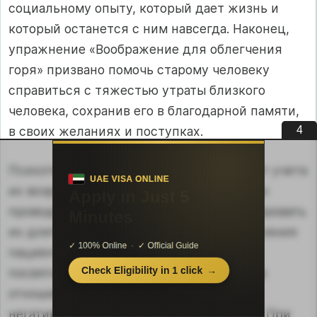
социальному опыту, который дает жизнь и
который останется с ним навсегда. Наконец,
упражнение «Воображение для облегчения
горя» призвано помочь старому человеку
справиться с тяжестью утраты близкого
человека, сохранив его в благодарной памяти,
3
в своих желаниях и поступках.
Психотерапия пожилых больных требует учета
их возрастных ограничений. Сессии надо
проводить в комфортном темпе и регулировать
их длительность в зависимости от состояния
пациента. Первые встречи необходимо
посвятить установлению доверительных
отношений, выявлению и устранению
негативных терапевтических установок. При