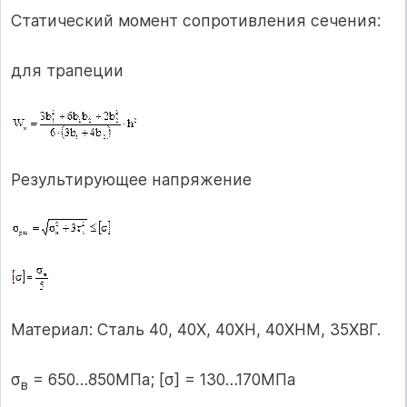
Статический момент сопротивления сечения:
для трапеции
Результирующее напряжение
Материал: Сталь 40, 40Х, 40ХН, 40ХНМ, 35ХВГ.
σ
= 650…850МПа; [σ] = 130…170МПа
в