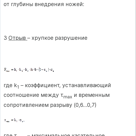
от глубины внедрения ножей:
3
Отрыв
– хрупкое разрушение
где k
– коэффициент, устанавливающий
1
соотношение между τ
и временным
max
сопротивлением разрыву (0,6…0,7)
где τ
– максимальное касательное