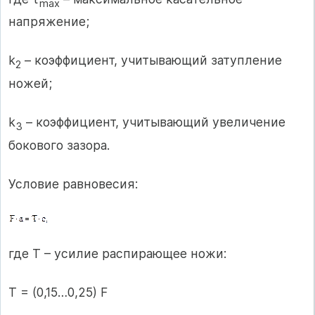
max
напряжение;
k
– коэффициент, учитывающий затупление
2
ножей;
k
– коэффициент, учитывающий увеличение
3
бокового зазора.
Условие равновесия:
где Т – усилие распирающее ножи:
Т = (0,15…0,25) F