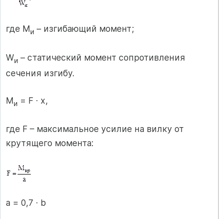
где М
– изгибающий момент;
и
W
– статический момент сопротивления
и
сечения изгибу.
М
= F ∙ х,
и
где F – максимальное усилие на вилку от
крутящего момента:
а = 0,7 ∙ b