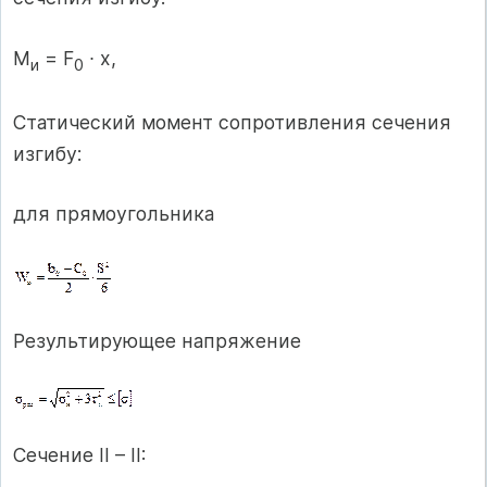
М
= F
∙ х,
и
0
Статический момент сопротивления сечения
изгибу:
для прямоугольника
Результирующее напряжение
Сечение II – II: