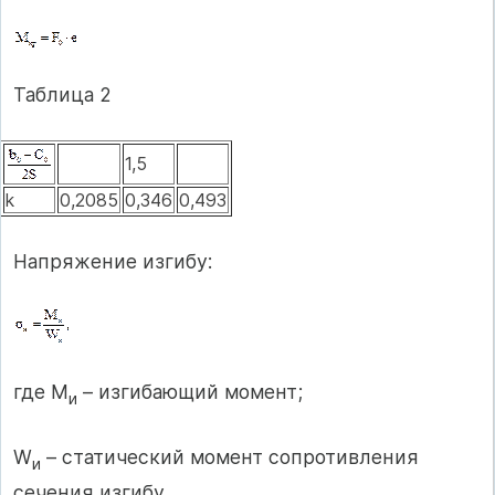
Таблица 2
1,5
k
0,2085
0,346
0,493
Напряжение изгибу:
где М
– изгибающий момент;
и
W
– статический момент сопротивления
и
сечения изгибу.