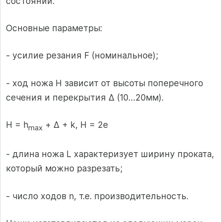
состоянии.
Основные параметры:
- усилие резания F (номинальное);
- ход ножа Н зависит от высоты поперечного
сечения и перекрытия Δ (10…20мм).
Н = h
+ Δ + k, Н = 2е
max
- длина ножа L характеризует ширину проката,
который можно разрезать;
- число ходов n, т.е. производительность.