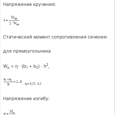
Напряжение кручения:
Статический момент сопротивления сечения:
для прямоугольника
2
W
= η ∙ (b
+ b
) ∙ h
,
к
1
2
Напряжение изгибу: