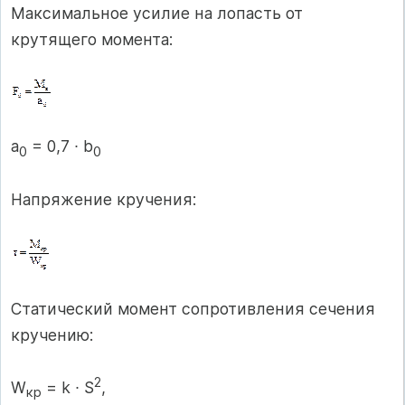
Максимальное усилие на лопасть от
крутящего момента:
а
= 0,7 ∙ b
0
0
Напряжение кручения:
Статический момент сопротивления сечения
кручению:
2
W
= k ∙ S
,
кр