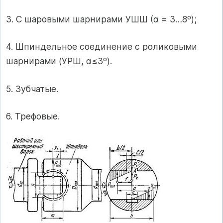
3. С шаровыми шарнирами УШШ (α = 3…8º);
4. Шпиндельное соединение с роликовыми
шарнирами (УРШ, α≤3º).
5. Зубчатые.
6. Трефовые.