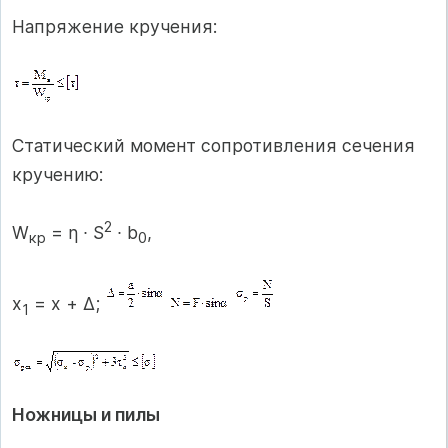
Напряжение кручения:
Статический момент сопротивления сечения
кручению:
2
W
= η ∙ S
∙ b
,
кр
0
х
= х + Δ;
1
Ножницы и пилы