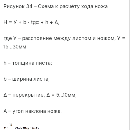
Рисунок 34 – Схема к расчёту хода ножа
Н = У + b ∙ tgα + h + Δ,
где У – расстояние между листом и ножом, У =
15…30мм;
h – толщина листа;
b – ширина листа;
Δ – перекрытие, Δ = 5…10мм;
Α – угол наклона ножа.