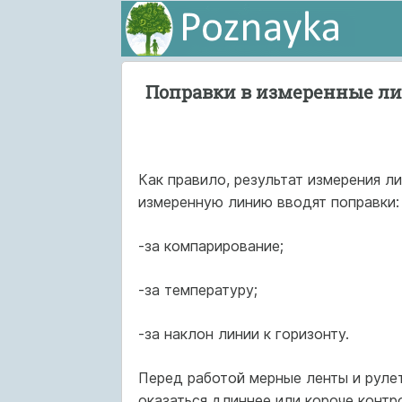
Поправки в измеренные л
Как правило, результат измерения л
измеренную линию вводят поправки:
-за компарирование;
-за температуру;
-за наклон линии к горизонту.
Перед работой мерные ленты и рулет
оказаться длиннее или короче контр