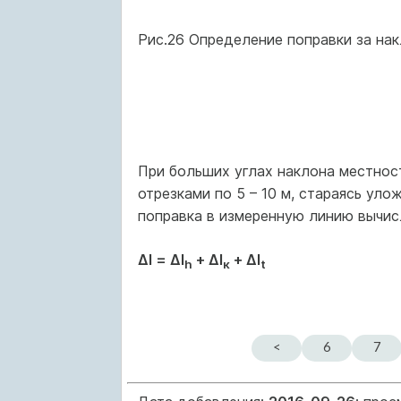
Рис.26 Определение поправки за на
При больших углах наклона местнос
отрезками по 5 – 10 м, стараясь ул
поправка в измеренную линию вычис
Δl = Δl
+ Δl
+ Δl
h
к
t
<
6
7