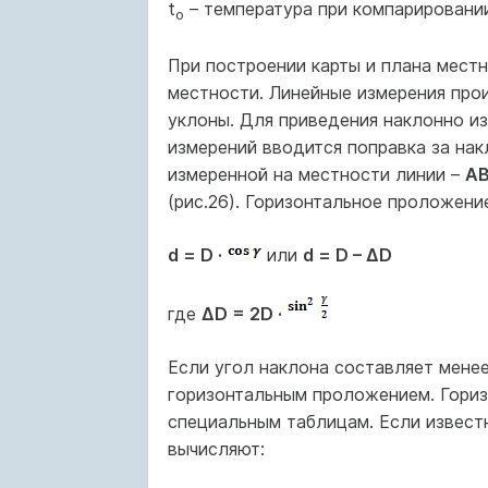
t
– температура при компарировании
о
При построении карты и плана мест
местности. Линейные измерения про
уклоны. Для приведения наклонно из
измерений вводится поправка за нак
измеренной на местности линии –
А
(рис.26). Горизонтальное проложени
d = D ·
или
d = D – ΔD
где
ΔD = 2D ·
Если угол наклона составляет менее
горизонтальным проложением. Гори
специальным таблицам. Если извест
вычисляют: