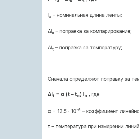
о
к
t
l
– номинальная длина ленты;
о
Δl
– поправка за компарирование;
к
Δl
– поправка за температуру;
t
Сначала определяют поправку за те
Δl
= α (t – t
) l
, где
t
о
о
-6
α = 12,5 · 10
– коэффициент линейно
t – температура при измерении линий