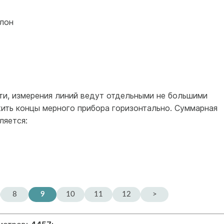
клон
ти, измерения линий ведут отдельными не большими
ожить концы мерного прибора горизонтально. Суммарная
ляется:
8
9
10
11
12
>