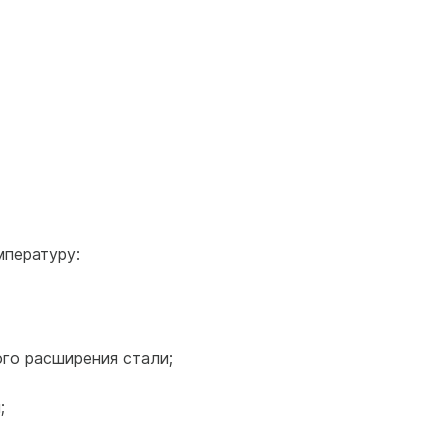
мпературу:
го расширения стали;
;