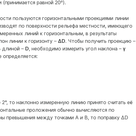
 (принимается равной 20º).
ности пользуются горизонтальными проекциями линии
изводят по поверхности рельефа местности, имеющего
меренных линий к горизонтальным, в результаты
лон линии к горизонту –
ΔD
. Чтобы получить проекцию 
В
длиной –
D
, необходимо измерить угол наклона –
γ
е определяется:
 2°, то наклонно измеренную линию принято считать её
зонтальные проложения обычно вычисляются по
ны превышения между точками А и В, то поправку ΔD