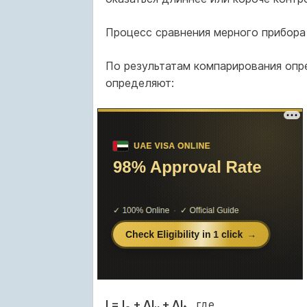
Процесс сравнения мерного прибора
По результатам компарирования опр
определяют:
l = l
+ Δl
+ Δl
, где