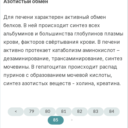
Азотистый обмен
Для печени характерен активный обмен
белков. В ней происходит синтез всех
альбуминов и большинства глобулинов плазмы
крови, факторов свёртывания крови. В печени
активно протекает катаболизм аминокислот –
дезаминирование, трансаминирование, синтез
мочевины. В гепатоцитах происходит распад
пуринов с образованием мочевой кислоты,
синтез азотистых веществ - холина, креатина.
<
79
80
81
82
83
84
85
>