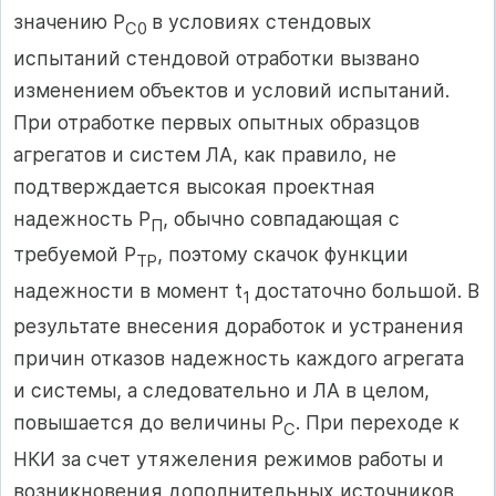
значению P
в условиях стендовых
С0
испытаний стендовой отработки вызвано
изменением объектов и условий испытаний.
При отработке первых опытных образцов
агрегатов и систем ЛА, как правило, не
подтверждается высокая проектная
надежность P
, обычно совпадающая с
П
требуемой P
, поэтому скачок функции
ТР
надежности в момент t
достаточно большой. В
1
результате внесения доработок и устранения
причин отказов надежность каждого агрегата
и системы, а следовательно и ЛА в целом,
повышается до величины P
. При переходе к
С
НКИ за счет утяжеления режимов работы и
возникновения дополнительных источников