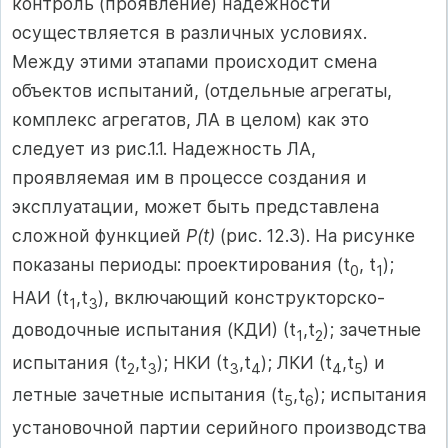
контроль (проявление) надежности
осуществляется в различных условиях.
Между этими этапами происходит смена
объектов испытаний, (отдельные агрегаты,
комплекс агрегатов, ЛА в целом) как это
следует из рис.1.1. Надежность ЛА,
проявляемая им в процессе создания и
эксплуатации, может быть представлена
сложной функцией
P(t)
(рис. 12.3). На рисунке
показаны периоды: проектирования (t
, t
);
0
1
НАИ (t
,t
), включающий конструкторско-
1
3
доводочные испытания (КДИ) (t
,t
); зачетные
1
2
испытания (t
,t
); НКИ (t
,t
); ЛКИ (t
,t
) и
2
3
3
4
4
5
летные зачетные испытания (t
,t
); испытания
5
6
установочной партии серийного производства