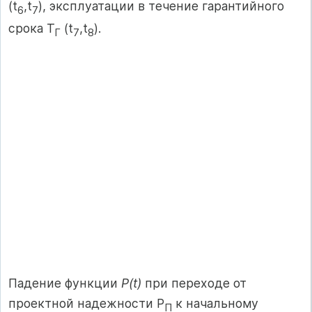
(t
,t
), эксплуатации в течение гарантийного
6
7
срока T
(t
,t
).
Г
7
8
Падение функции
P(t)
при переходе от
проектной надежности P
к начальному
П