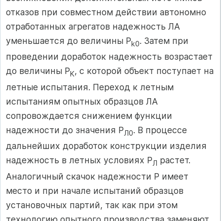
отказов при совместном действии автономно
отработанных агрегатов надежность ЛА
уменьшается до величины P
. Затем при
k
0
проведении доработок надежность возрастает
до величины P
, с которой объект поступает на
K
летные испытания. Переход к летным
испытаниям опытных образцов ЛА
сопровождается снижением функции
надежности до значения P
. В процессе
Л0
дальнейших доработок конструкции изделия
надежность в летных условиях P
растет.
Л
Аналогичный скачок надежности P имеет
место и при начале испытаний образцов
установочных партий, так как при этом
технологию опытного производства заменяют