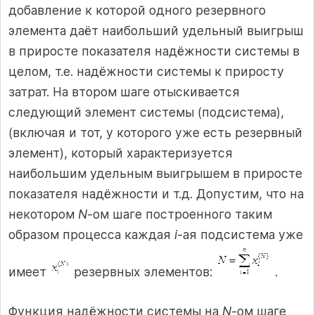
добавление к которой одного резервного
элемента даёт наибольший удельный выигрыш
в приросте показателя надёжности системы в
целом, т.е. надёжности системы к приросту
затрат. На втором шаге отыскивается
следующий элемент системы (подсистема),
(включая и тот, у которого уже есть резервный
элемент), который характеризуется
наибольшим удельным выигрышем в приросте
показателя надёжности и т.д. Допустим, что на
некотором
N
-ом шаге построенного таким
образом процесса каждая
i
-ая подсистема уже
имеет
резервных элементов:
.
Функция надёжности системы на
N
-ом шаге