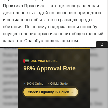
Практика Практика — это целенаправленная
деятельность людей по освоению природных
и социальных объектов в границах среды
обитания. По своему содержанию и способу
осуществления практика носит общественный
характер. Она обусловлена опытом
1
человечества в его историческом развитии.
Будучи основным способом бытия человека,
условием его самореализации и
самоутверждения в мире, практика воплощает
потребности, цель, мотив, проект
деятельности человека, а также акт
деятельности и ее результат. Общественная
практика находится в единстве с
познавательной деятельностью человека. Она