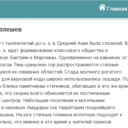
Главная
 племен
—I тысячелетий до н. э. в Средней Азии была сложной. 
н. э. идет формирование классового общества и
исах Бактрии и Маргианы. Одновременно на равнинах от
рогов Тянь-шаньских гор распространяются степные
иеся из северных областей. Стада крупного рогатого
, для верховой езды широко использовались лошади. П
н близка памятникам степняков, обитавших в это же вре
, что скорее всего объясняется их постепенным
х центров. Небольшие поселения и могильники
 в низовьях Амударьи (на территории позднейшего
авшана. На юге степные племена вплотную подходят к
льно, что именно в это время у жителей оазисов