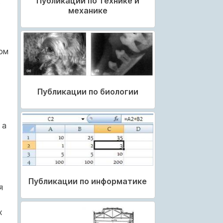
Публикации по технике и
в
механике
ом
Публикации по биологии
 а
Публикации по информатике
я
х