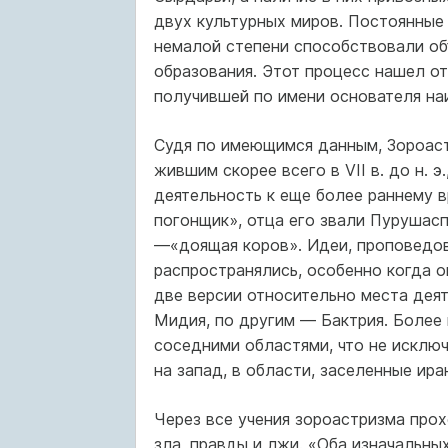
двух культурных миров. Постоянные 
немалой степени способствовали о
образования. Этот процесс нашел от
получившей по имени основателя на
Судя по имеющимся данным, Зороаст
жившим скорее всего в VII в. до н. 
деятельность к еще более раннему 
погонщик», отца его звали Пурушас
—«доящая коров». Идеи, проповедов
распространялись, особенно когда 
две версии относительно места дея
Мидия, по другим — Бактрия. Более 
соседними областями, что не исключ
на запад, в области, заселенные ир
Через все учения зороастризма прох
зла, правды и лжи. «Оба изначальных