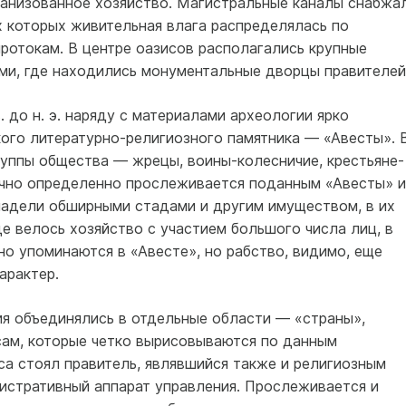
ганизо­ванное хозяйство. Магистральные каналы снабжа
х которых живительная влага распределялась по
ротокам. В центре оазисов располагались крупные
ми, где находились монументальные дворцы правителей
 до н. э. наряду с материалами археологии ярко
ого литературно-религиозного памятника — «Авесты». 
уппы общества — жрецы, воины-колесничие, крестьяне-
очно определенно прослеживается поданным «Авесты» и
ладели обширными стадами и другим имуществом, в их
е велось хозяйство с участием большого числа лиц, в
но упоминаются в «Авесте», но рабство, видимо, еще
арактер.
я объединялись в отдельные области — «страны»,
ам, которые четко вырисовываются по данным
са стоял правитель, являвшийся также и религиозным
нистративный аппарат управления. Прослеживается и