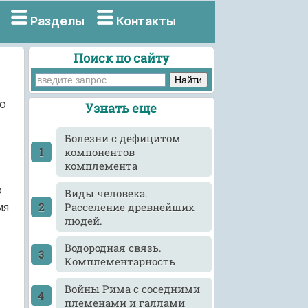
Разделы
Контакты
Поиск по сайту
Во
Узнать еще
Болезни с дефицитом
компонентов
комплемента
о
Виды человека.
Расселение древнейших
мя
людей.
Водородная связь.
Комплементарность
Войны Рима с соседними
племенами и галлами