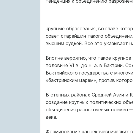
тенденция к объединению разрознен
крупные образования, во главе кото
совет старейшин такого объединени
высшим судьей. Все это указывает 
Вполне вероятно, что такое крупное
половине VI в. до н. э. в Бактрии. 
Бактрийского государства с многоч
«бактрийским царем», против которо
В степных районах Средней Азии и К
создание крупных политических объе
объединения раннекочевых племен 
века.
Формирование раннекочевнических о