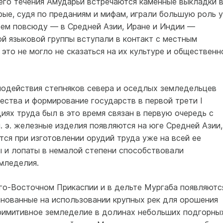
его течения Амударьи встречаются каменные выкладки 
рые, судя по преданиям и мифам, играли большую роль у
тем повсюду — в Средней Азии, Иране и Индии —
й языковой группы вступали в контакт с местным
 это не могло не сказаться на их культуре и общественн
модействия степняков севера и оседлых земледельцев
ества и формирование государств в первой трети I
диях труда был в это время связан в первую очередь с
. э. железные изделия появляются на юге Средней Азии,
ется при изготовлении орудий труда уже на всей ее
ы и лопаты в немалой степени способствовали
мледелия.
 Юго-Восточном Прикаспии и в дельте Мургаба появляютс
нованные на использовании крупных рек для орошения
римитивное земледелие в долинах небольших подгорны