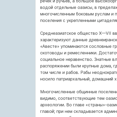
речек и ручьев, а большое высокоор
водой отдельные оазисы, в предела
многочисленным боковым руслам и п
поселения с укрепленными цитаделя
Среднеазиатское общество X—VII вв.
характеризуют данные древнеиранск
«Авесте» упоминаются сословные гр
скотоводы и ремесленники. Достат
социальное неравенство. Знатные в
распоряжении были крупные дома, гд
том числе и рабов. Рабы неоднократ
носило патриархальный, домашний х
Многочисленные общинные поселени
видимо, соответствующие тем оазис
археологии. Во главе «страны»-оази
главой; при нем складывается адми