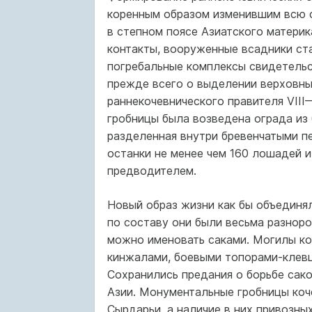
коренным образом изменившим всю 
в степном поясе Азиатского материк
контакты, вооруженные всадники ст
погребальные комплексы свидетель
прежде всего о выделении верховных
раннекочевнического правителя VIII—V
гробницы была возведена ограда из 
разделенная внутри бревенчатыми пе
останки не менее чем 160 лошадей и
предводителем.
Новый образ жизни как бы объединял
по составу они были весьма разноро
можно именовать саками. Могилы ко
кинжалами, боевыми топорами-клевц
Сохранились предания о борьбе сак
Азии. Монументальные гробницы коч
Сырдарьи, а наличие в них привозны