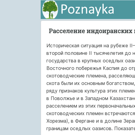
Расселение индоиранских
Историческая ситуация на рубеже II
второй половине II тысячелетия до 
государства в крупных оседлых оаз
Восточного побережья Каспия до от
скотоводческие племена, расселяющ
скота были их основным богатством
ряду признаков культура этих племе
в Поволжье и в Западном Казахстане
расселением из этих первоначальны
скотоводческих племен встречаются
Хорезма), в Фергане и в долине Зер
границам оседлых оазисов. Показате