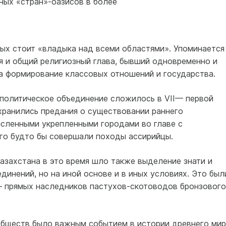
ных «стран»-оазисов в более
рых стоит «владыка над всеми областями». Упоминается
я и общий религиозный глава, бывший одновременно и
на формирование классовых отношений и государства.
 политическое объединение сложилось в VII— первой
Сохранились предания о существовании раннего
исленными укрепленными городами во главе с
го будто бы совершали походы асси­рийцы.
азахстана в это время шло также выделение знати и
динений, но на иной основе и в иных условиях. Это был
— прямых наследников пастухов-скотоводов бронзового
бществ было важным событием в истории древнего мир