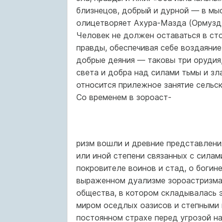
близнецов, добрый и дурной — в мыс
олицетворяет Ахура-Мазда (Ормузд)
Человек не должен оставаться в сто
правды, обеспечивая себе воздаяни
добрые деяния — таковы три орудия
света и добра над силами тьмы и з
относится прилежное занятие сельск
Со временем в зороаст-
ризм вошли и древние представлени
или иной степени связанных с силам
покровителе воинов и стад, о богин
выраженном дуализме зороастризма
общества, в котором складывалась э
миром оседлых оазисов и степными
постоянном страхе перед угрозой н