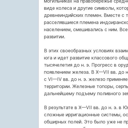
могильниках на правобережье средн
виде колеса и другие символы, кото
древнеиндийских племен. Вместе с 
расселявшиеся племена индоиранско
населением, смешивались с ним. Все
развитии.
В этих своеобразных условиях взаи
юга и идет развитие классового общ
тысячелетия до н. э. Прогресс в ору
появлением железа. В X—VII вв. до н
с VI—IV вв. до н. э. железо применя
территории. Железные топоры, серп
дальнейшему подъему поливного зе
В результате в X—VII вв. до н. э. в
сложные ирригационные системы, ос
обширных полей. Это было уже не п