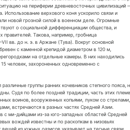
ситуацию на периферии древневосточных цивилизаций 
а. Использование верхового коня ускорило связи и
али новой грозной силой в военном деле. Огромные
ствуют о социальной дифференциации общества, и
 правителей. Такова, например, гробница
II вв. до н. э. в Аржане (Тува). Вокруг основной
бревен с каменной крепидой диаметром в 120 м,
рего­родками на отдельные камеры. В них находились
 15 человек, захороненных одновременно с
 различные группы ранних кочевников степного пояса, 
дны. Судя по более поздней традиции, часть этих плем
нных воинов, вооруженных копьями, луком со стрелами,
ами, встречаются в разных частях Средней Азии.
ов с ми-дийцами из-за юго-западных областей Средней
евых вождей известны и по раскопкам в низовьях
х вещей из южных оазисов указывает на тесные связи