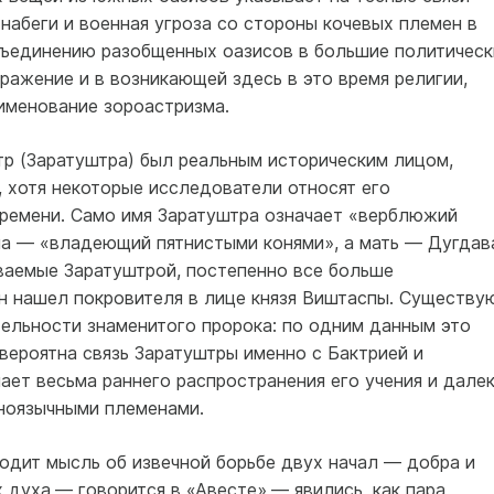
набеги и военная угроза со стороны кочевых племен в
бъединению разобщенных оазисов в большие политическ
ражение и в возникающей здесь в это время религии,
именование зороастризма.
р (Заратуштра) был реальным историческим лицом,
э., хотя некоторые исследователи относят его
времени. Само имя Заратуштра означает «верблюжий
па — «владеющий пятнистыми конями», а мать — Дугдав
аемые Заратуштрой, постепенно все больше
он нашел покровителя в лице князя Виштаспы. Существу
тельности знаменитого пророка: по одним данным это
вероятна связь Заратуштры именно с Бактрией и
ает весьма раннего распространения его учения и дале
аноязычными племенами.
одит мысль об извечной борьбе двух начал — добра и
 духа,— говорится в «Авесте»,— явились, как пара