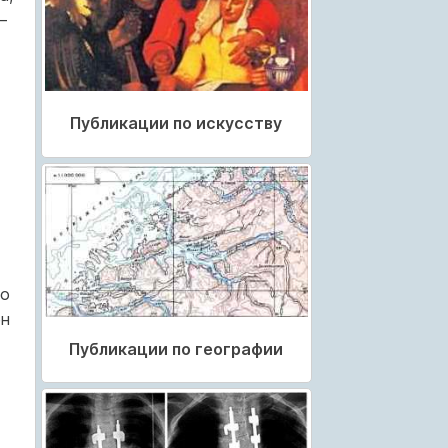
—
Публикации по искусству
но
ен
Публикации по географии