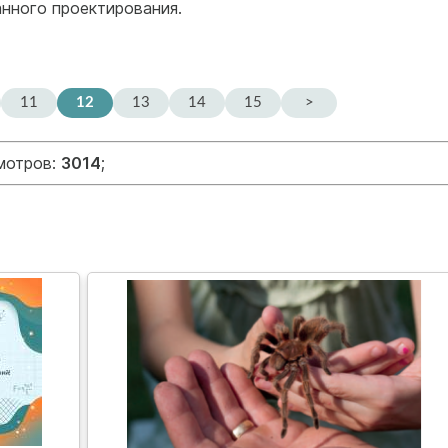
нного проектирования.
11
12
13
14
15
>
смотров:
3014
;