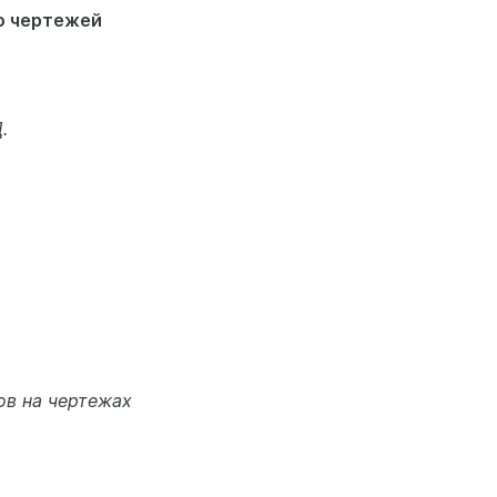
ю чертежей
.
ов на чертежах