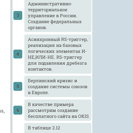
Административно-
территориальное
управление в России.
Создание федеральных
органов.
Асинхронный RS-тpиггеp,
реализация на базовых
логических элементах И-
НЕ,ИЛИ-HЕ. RS-тpиггеp
для подавления дребезга
контактов.
Берлинский кризис и
создание системы союзов
в Европе.
В качестве примера
рассмотрим создание
s,
бесплатного сайта на OKIS
В таблице 2.12