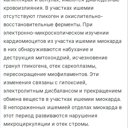
кровоизлияния. В участках ишемии
отсутствуют гликоген и окисли­тельно-
восстановительные ферменты. При
электронно-микроско­пическом изучении
кардиомиоцитов из участка ишемии миокар­да
в них обнаруживаются набухание и
деструкция митохондрий, исчезновение
гранул гликогена, отек саркоплазмы,
пересокраще­ние миофиламентов. Эти
изменения связаны с гипокси­ей,
электролитным дисбалансом и прекращением
обмена веществ в участках ишемии миокарда.
В непораженных ишемией отделах миокарда в
этот период развиваются нарушения
микроциркуля­ции и отек стромы.