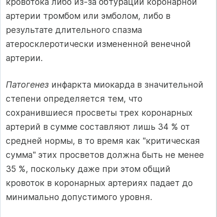
кровотока либо из-за обтурации ко­ронарной
артерии тромбом или эмболом, либо в
результате дли­тельного спазма
атеросклеротически измененной венечной
арте­рии.
Патогенез
инфаркта миокарда в значительной
степени опреде­ляется тем, что
сохранившиеся просветы трех коронарных
арте­рий в сумме составляют лишь 34 % от
средней нормы, в то время как "критическая
сумма" этих просветов должна быть не менее
35 %, поскольку даже при этом общий
кровоток в коронарных артериях падает до
минимально допустимого уровня.