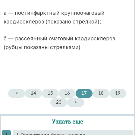
а — постинфарктный крупноочаговый
кардиосклероз (показано стрелкой);
б — рассеянный очаговый кардиосклероз
(рубцы показаны стрелками)
<
14
15
16
17
18
19
20
>
Узнать еще
I. Ориентация формы в среде.