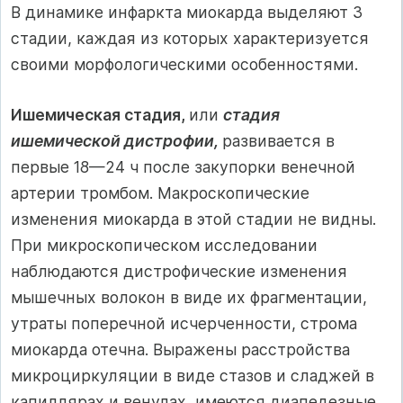
В динамике инфаркта миокарда выделяют 3
стадии, каждая из которых характеризуется
своими морфологическими особенно­стями.
Ишемическая стадия,
или
стадия
ишемической дистрофии,
развивается в
первые 18—24 ч после закупорки венечной
артерии тромбом. Макроскопические
изменения миокарда в этой стадии не видны.
При микроскопическом исследовании
наблюдаются дистрофические изменения
мышечных волокон в виде их фраг­ментации,
утраты поперечной исчерченности, строма
миокарда отечна. Выражены расстройства
микроциркуляции в виде стазов и сладжей в
капиллярах и венулах, имеются диапедезные