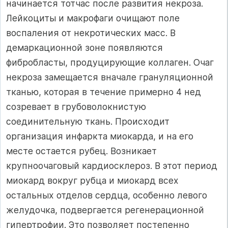
начинается тотчас по­сле развития некроза.
Лейкоциты и макрофаги очищают поле
воспаления от некротических масс. В
демаркационной зоне появ­ляются
фибробласты, продуцирующие коллаген. Очаг
некроза за­мещается вначале грануляционной
тканью, которая в течение примерно 4 нед
созревает в грубоволокнистую
соединительную ткань. Происходит
организация инфаркта миокарда, и на его
месте остается рубец. Возникает
крупноочаговый кардиосклероз. В этот период
миокард вокруг рубца и миокард всех
остальных отделов сердца, особенно левого
желудочка, под­вергается регенерационной
гипертрофии. Это позволяет посте­пенно