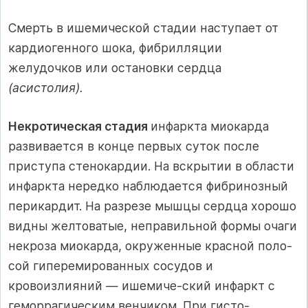
Смерть в ишемической стадии наступает от
кардиогенного шо­ка, фибрилляции
желудочков или остановки сердца
(асистолия).
Некротическая стадия
инфаркта миокарда
развивается в кон­це первых суток после
приступа стенокардии. На вскрытии в об­ласти
инфаркта нередко наблюдается фибринозный
перикардит. На разрезе мышцы сердца хорошо
видны желтоватые, неправиль­ной формы очаги
некроза миокарда, окруженные красной поло­
сой гиперемированных сосудов и
кровоизлияний — ишемиче-ский инфаркт с
геморрагическим венчиком. При гисто­