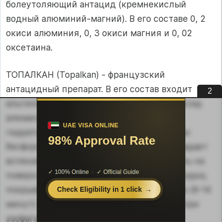
болеутоляющий антацид (кремнекислый
водный алюминий-магний). В его составе 0, 2
окиси алюминия, 0, 3 окиси магния и 0, 02
оксетаина.
ТОПАЛКАН (Topalkan) - французский
антацидный препарат. В его состав входит
1
альгиновая кислота, коллоидный гидроксид
алюминия, гидрокарбонат магния,
гидратированный кремний в осажденном
бесформенном состоянии. Препарат обладает
вспенивающим эффектом, формирует гель на
поверхности жидкого содержимого желудка,
покрывает слизистую; действует быстро (6-14
минут) и длительно (2-4 часа). Выгоден при
эзофагитах, рефлюкс-эзофагитах.