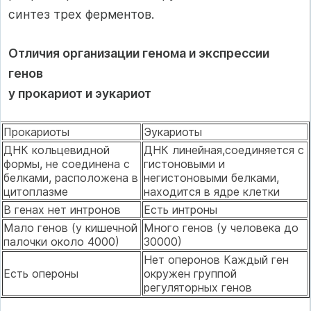
синтез трех ферментов.
Отличия организации генома и экспрессии
генов
у прокариот и эукариот
Прокариоты
Эукариоты
ДНК кольцевидной
ДНК линейная,соединяется с
формы, не соединена с
гистоновыми и
белками, расположена в
негистоновыми белками,
цитоплазме
находится в ядре клетки
В генах нет интронов
Есть интроны
Мало генов (у кишечной
Много генов (у человека до
палочки около 4000)
30000)
Нет оперонов Каждый ген
Есть опероны
окружен группой
регуляторных генов