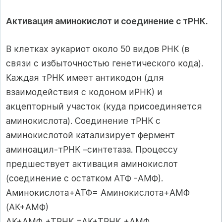
Активация аминокислот и соединение с тРНК.
В клетках эукариот около 50 видов РНК (в
связи с избыточностью генетического кода).
Каждая тРНК имеет антикодон (для
взаимодействия с кодоном иРНК) и
акцепторный участок (куда присоединяется
аминокислота). Соединение тРНК с
аминокислотой катализирует фермент
аминоацил-тРНК –синтетаза. Процессу
предшествует активация аминокислот
(соединение с остатком АТФ -АМФ).
Аминокислота+АТФ= Аминокислота+АМФ
(АК+АМФ)
АК+АМФ +ТРНК =АК+ТРНК +АМФ