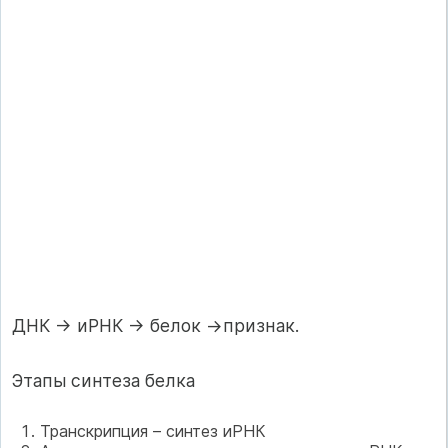
ДНК → иРНК → белок →признак.
Этапы синтеза белка
Транскрипция – синтез иРНК