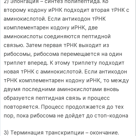
2) Элонгация – синтез полипептида. Ко
второму кодону иРНК подходит вторая тРНК с
аминокислотой. Если антикодон тРНК
комплементарен кодону иРНК, две
аминокислоты соединяются пептидной
связью. Затем первая тРНК выходит из
рибосомы, рибосома перемещается на один
триплет вперед. К этому триплету подходит
новая тРНК с аминокислотой. Если антикодон
тРНК комплементарен кодону иРНК, то между
двумя последними аминокислотами вновь
образуется пептидная связь и процесс
повторяется. Процесс продолжается до тех
пор, пока рибосома не дойдет до стоп-кодона
3) Терминация транскрипции – окончание.