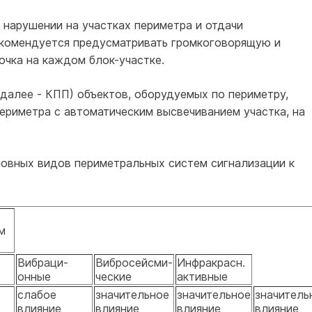
 нарушении на участках периметра и отдачи
екомендуется предусматривать громкоговорящую и
очка на каждом блок-участке.
далее - КПП) объектов, оборудуемых по периметру,
ериметра с автоматическим высвечиванием участка, на
овных видов периметральных систем сигнализации к
:
м
Вибраци-
Вибросейсми-
Инфракрасн.
онные
ческие
активные
слабое
значительное
значительное
значитель
влияние
влияние
влияние
влияние