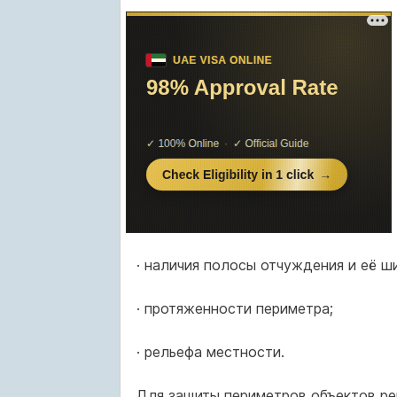
· наличия полосы отчуждения и её ш
· протяженности периметра;
· рельефа местности.
Для защиты периметров объектов р