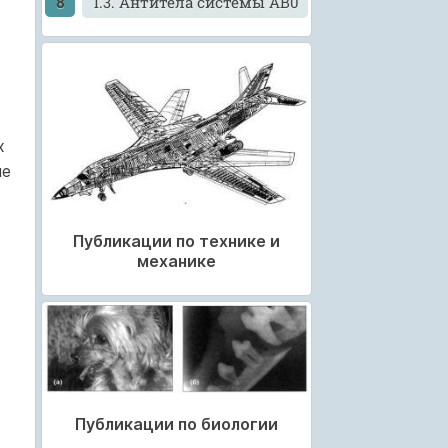
I.3. Антитела системы АВ0
х
не
Публикации по технике и
механике
Публикации по биологии