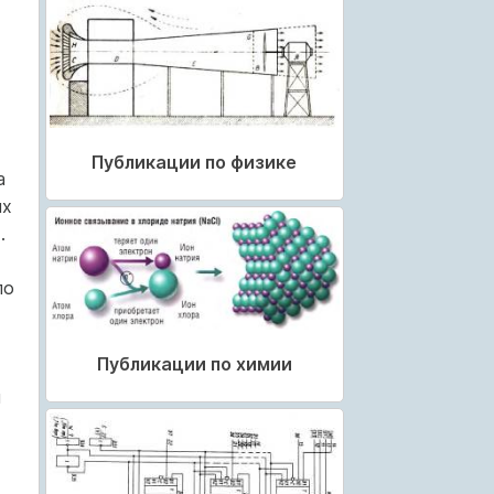
Публикации по физике
а
их
.
ло
Публикации по химии
м