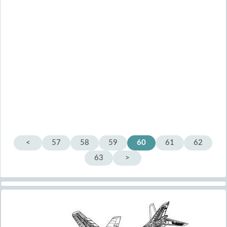
<
57
58
59
60
61
62
63
>