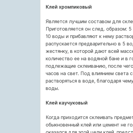
Клей хромпиковый
Является лучшим составом для скл
Приготовляется он след. образом: 5
10 воды и прибавляют к нему раство
распускается предварительно в 5 в
жестянку, в которой дают всей мас
количество ее на водяной бане и в 
подлежащие склеиванию, после чего
часов на свет. Под влиянием света 
растворяться в воде, благодаря чем
воды.
Клей каучуковый
Когда приходится склеивать предмет
обыкновенный клей или цемент не го
оказался для этой цели клей, предс