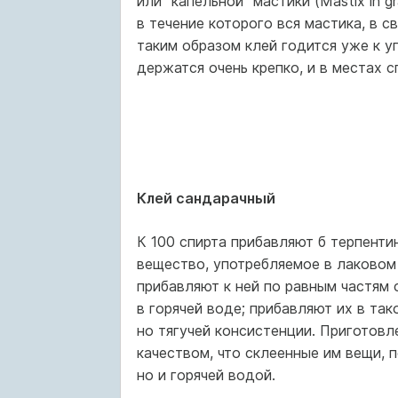
или "капельной" мастики (Mastix in gr
в течение которого вся мастика, в с
таким образом клей годится уже к у
держатся очень крепко, и в местах 
Клей сандарачный
К 100 спирта прибавляют б терпенти
вещество, употребляемое в лаковом 
прибавляют к ней по равным частям 
в горячей воде; прибавляют их в та
но тягучей консистенции. Приготовл
качеством, что склеенные им вещи, 
но и горячей водой.