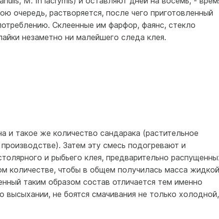
anulis, M. In lacrymis) и оставляют дней на восемь, - врем
вою очередь, растворяется, после чего приготовленный
потреблению. Склеенные им фарфор, фаянс, стекло
спайки незаметно ни малейшего следа клея.
на и такое же количество сандарака (растительное
производстве). Затем эту смесь подогревают и
столярного и рыбьего клея, предварительно распущенны
ком количестве, чтобы в общем получилась масса жидкой
енный таким образом состав отличается тем именно
по высыхании, не боятся смачивания не только холодной,