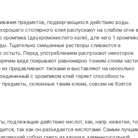
еивания предметов, подвергающихся действию воды.
 хорошего столярного клея распускают на слабом огне 
р хромпика (двухромокислого кали), для чего 1 хромпик
оды. Тщательно смешанные растворы сливаются в
се остыть. Перед употреблением распускают некоторое
горячем виде покрывают равномерно тонким слоем части
 их придавливают тисками и выставляют на несколько
соединенный с хромпиком клей теряет способность
у предметы, склеенные таким клеем, совсем не боятся
ы, подлежащие действию кислот, как, напр. кюветки, то
дится, так как он разъедается кислотами. Самым лучши
тавляющий собою смесь из каучука, каменноугольной