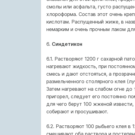
смолы или асфальта, густо распущен
хлороформа. Состав этот очень кре
кислотам. Распущенный жиже, в наз
немарким и очень прочным лаком для 
6.
Синдетикон
6.1. Растворяют 1200 г сахарной пат
нагревают жидкость, при постоянном
смесь и дают отстояться, а прозрач
размельченного столярного клея (лу
Затем нагревают на слабом огне до т
пригорел, следует его постоянно п
для чего берут 100 жженой извести,
собирают и просушивают.
6.2. Растворяют 100 рыбьего клея в 
смешивают оба раствора и постепен