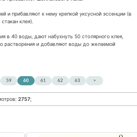
лей и прибавляют к нему крепкой уксусной эссенции (в
стакан клея).
ия в 40 воды, дают набухнуть 50 столярного клея,
го растворения и добавляют воды до желаемой
59
60
61
62
63
>
мотров:
2757
;