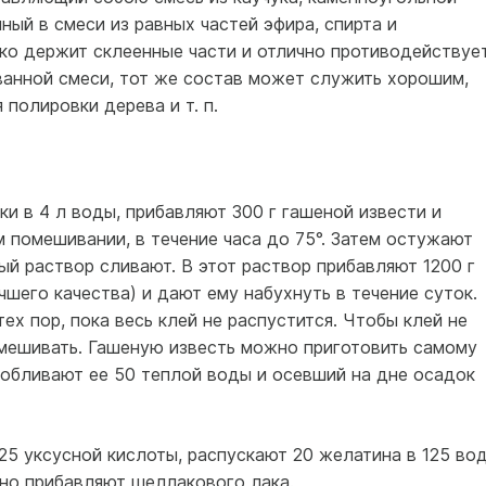
ный в смеси из равных частей эфира, спирта и
пко держит склеенные части и отлично противодействуе
ванной смеси, тот же состав может служить хорошим,
полировки дерева и т. п.
оки в 4 л воды, прибавляют 300 г гашеной извести и
 помешивании, в течение часа до 75°. Затем остужают
ный раствор сливают. В этот раствор прибавляют 1200 г
чшего качества) и дают ему набухнуть в течение суток.
ех пор, пока весь клей не распустится. Чтобы клей не
омешивать. Гашеную известь можно приготовить самому
 обливают ее 50 теплой воды и осевший на дне осадок
125 уксусной кислоты, распускают 20 желатина в 125 вод
но прибавляют шеллакового лака.