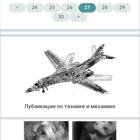
<
24
25
26
27
28
29
30
>
Публикации по технике и механике