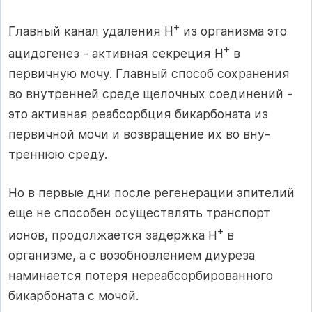
+
Главный канал удаления Н
из организма это
+
ацидогенез - активная секреция Н
в
первичную мочу. Главный способ сохране­ния
во внутренней среде щелочных соединений -
это активная реабсорбция бикарбоната из
первичной мочи и возвращение их во вну­
треннюю среду.
Но в первые дни после регенерации эпителий
еще не спосо­бен осуществлять транспорт
+
ионов, продолжается задержка Н
в
организме, а с возобновлением диуреза
наминается потеря нереабсорбированного
бикарбоната с мочой.