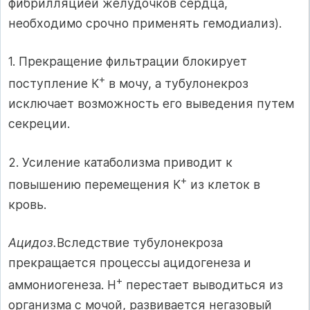
фибрилляцией желудочков сердца,
необходимо срочно при­менять гемодиализ).
1. Прекращение фильтрации блокирует
+
поступление К
в мочу, а тубулонекроз
исключает возможность его выведения путем
секре­ции.
2. Усиление катаболизма приводит к
+
повышению перемещения К
из клеток в
кровь.
Ацидоз.
Вследствие тубулонекроза
прекращается процессы ацидогенеза и
+
аммониогенеза. Н
перестает выводиться из
организма с мочой, развивается негазовый