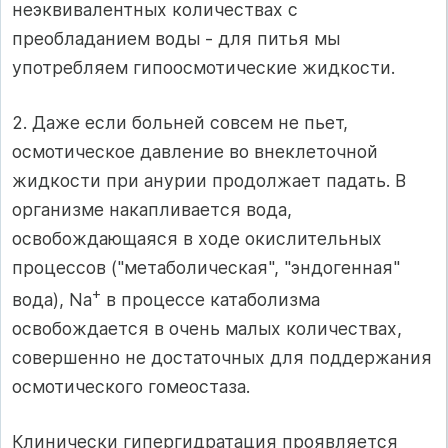
неэквивалентных коли­чествах с
преобладанием воды - для питья мы
употребляем гипоосмотические жидкости.
2. Даже если больней совсем не пьет,
осмотическое давление во внеклеточной
жидкости при анурии продолжает падать. В
орга­низме накапливается вода,
освобождающаяся в ходе окислительных
процессов ("метаболическая", "эндогенная"
+
вода), Na
в процес­се катаболизма
освобождается в очень малых количествах,
совершен­но не достаточных для поддержания
осмотического гомеостаза.
Клинически гипергидратация проявляется