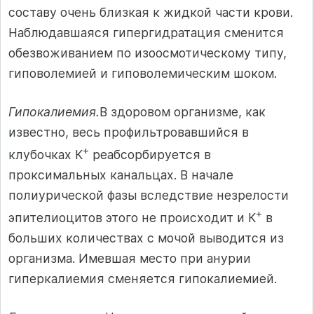
составу очень близкая к жидкой части крови.
Наблю­давшаяся гипергидратация сменится
обезвоживанием по изоосмотическому типу,
гиповолемией и гиповолемическим шоком.
Гипокалиемия.
В здоровом организме, как
известно, весь профильтровавшийся в
+
клубочках К
реабсорбируется в
проксимальных канальцах. В нача­ле
полиурической фазы вследствие незрелости
+
эпителиоцитов этого не происходит и К
в
больших количествах с мочой выводится из
организма. Имевшая место при анурии
гиперкалиемия сменяется ги­покалиемией.