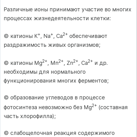
Различные ионы принимают участие во многих
процессах жизнедеятельности клетки:
+
+
2+
© катионы К
, Na
, Ca
обеспечивают
раздражимость живых организмов;
2+
2+
2+
2+
© катионы Mg
, Mn
, Zn
, Ca
и др.
необходимы для нормального
функционирования многих ферментов;
© образование углеводов в процессе
2+
фотосинтеза невозможно без Mg
(составная
часть хлорофилла);
© слабощелочная реакция содержимого