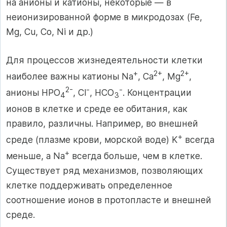
на анионы и катионы, некоторые — в
неионизированной форме в микродозах (Fe,
Mg, Cu, Co, Ni и др.)
Для процессов жизнедеятельности клетки
+
2+
2+
наиболее важны катионы Na
, Ca
, Mg
,
2-
-
-
анионы HPO
, Cl
, HCO
. Концентрации
4
3
ионов в клетке и среде ее обитания, как
правило, различны. Например, во внешней
+
среде (плазме крови, морской воде) K
всегда
+
меньше, а Na
всегда больше, чем в клетке.
Существует ряд механизмов, позволяющих
клетке поддерживать определенное
соотношение ионов в протопласте и внешней
среде.