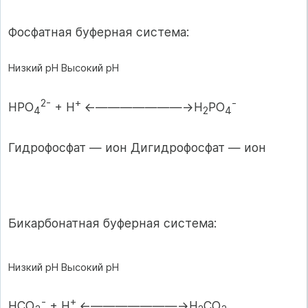
Фосфатная буферная система:
Низкий
pH Высокий pH
2-
+
-
НРО
+ Н
←―――――――→H
PO
4
2
4
Гидрофосфат — ион Дигидрофосфат — ион
Бикарбонатная буферная система:
Низкий
pH
Высокий pH
-
+
НСО
+ Н
←―――――――→H
СO