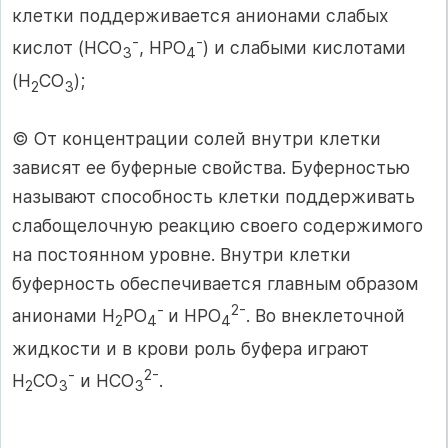
клетки поддерживается анионами слабых
-
-
кислот (НСО
, НРО
) и слабыми кислотами
3
4
(Н
СО
);
2
3
© От концентрации солей внутри клетки
зависят ее буферные свойства. Буферностью
называют способность клетки поддерживать
слабощелочную реакцию своего содержимого
на постоянном уровне. Внутри клетки
буферность обеспечивается главным образом
-
2-
анионами H
PO
и НРО
. Во внеклеточной
2
4
4
жидкости и в крови роль буфера играют
-
2-
Н
СО
и НСО
.
2
3
3