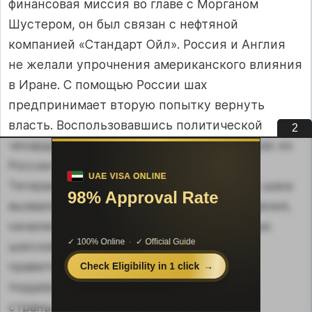
финансовая миссия во главе с Морганом
Шустером, он был связан с нефтяной
компанией «Стандарт Ойл». Россия и Англия
не желали упрочнения американского влияния
в Иране. С помощью России шах
предпринимает вторую попытку вернуть
власть. Воспользовавшись политической
1
чехардой, в июле 1911 г. Мохаммад Али-шах из
России через Каспий начинает поход на
Тегеран. Известие о появлении бывшего шаха
вызвало новый взрыв народного возмущения,
начались митинги, демонстрации. Осенью
шахские отряды были разбиты
правительственными войсками при
поддержке
федаев
. Шах вновь бежал из
страны.