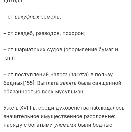
дохода:
– от
вакуфных
земель;
– от свадеб, разводов, похорон;
– от шариатских судов (оформление бумаг и
т.п.);
– от поступлений налога (
закята
) в пользу
бедных[155]. Выплата
закята
была священной
обязанностью всех мусульман.
Уже в XVIII в. среди духовенства наблюдалось
значительное имущественное расслоение:
наряду с богатыми
улемами
были бедные