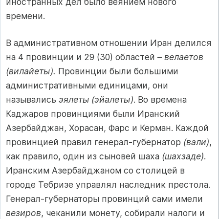
иностранных дел было веянием нового
времени.
В административном отношении Иран делился
на 4 провинции и 29 (30) областей –
велаетов
(вилайеты).
Провинции были большими
административными единицами, они
назывались
эялеты (эйалеты)
. Во времена
Каджаров провинциями были Иранский
Азербайджан, Хорасан, Фарс и Керман. Каждой
провинцией правил генерал-губернатор
(вали)
,
как правило, один из сыновей шаха
(шахзаде)
.
Иранским Азербайджаном со столицей в
городе Тебризе управлял наследник престола.
Генерал-губернаторы провинций сами имели
везиров
, чеканили монету, собирали налоги и