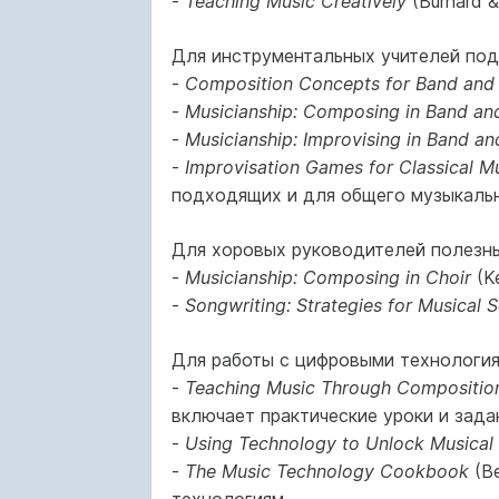
-
Teaching Music Creatively
(Burnard &
Для инструментальных учителей под
-
Composition Concepts for Band and 
-
Musicianship: Composing in Band an
-
Musicianship: Improvising in Band an
-
Improvisation Games for Classical M
подходящих и для общего музыкальн
Для хоровых руководителей полезны
-
Musicianship: Composing in Choir
(Ke
-
Songwriting: Strategies for Musical S
Для работы с цифровыми технология
-
Teaching Music Through Composition
включает практические уроки и зада
-
Using Technology to Unlock Musical 
-
The Music Technology Cookbook
(Be