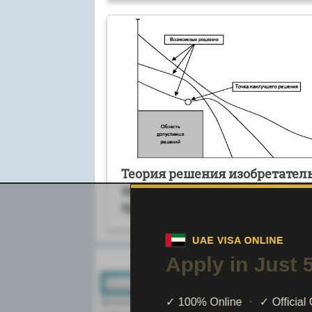
Теория решения изобретател
задач (ТРИЗ) в управлении
проектами
Поиск по сайту:
Воспользовавшись поиском можно най