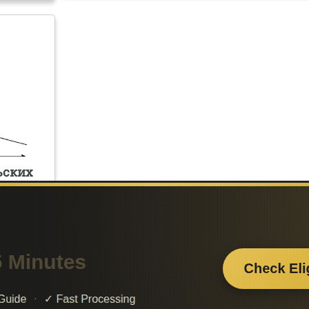
ьских
Поделитесь с друзьями:
Считаете данную информацию полезной, доба
сайт познайка в закладки и расскажите о 
ти нужную
друзьям в соц. сетях.