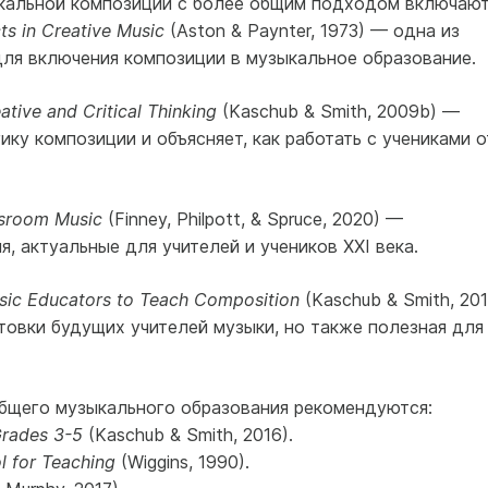
кальной композиции с более общим подходом включают
ts in Creative Music
(Aston & Paynter, 1973) — одна из
для включения композиции в музыкальное образование.
tive and Critical Thinking
(Kaschub & Smith, 2009b) —
гику композиции и объясняет, как работать с учениками о
assroom Music
(Finney, Philpott, & Spruce, 2020) —
, актуальные для учителей и учеников XXI века.
sic Educators to Teach Composition
(Kaschub & Smith, 201
товки будущих учителей музыки, но также полезная для
общего музыкального образования рекомендуются:
Grades 3-5
(Kaschub & Smith, 2016).
l for Teaching
(Wiggins, 1990).