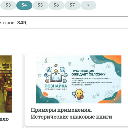
53
54
55
56
57
>
мотров:
349
;
Примеры применения.
Исторические знаковые книги
ело