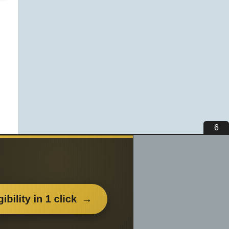
5
вьте
нем