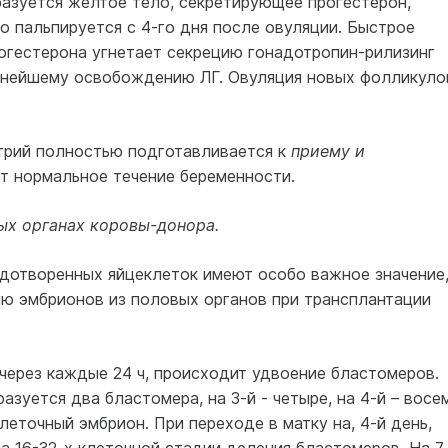
азуется желтое тело, секретирующее прогестерон,
 пальпируется с 4-го дня после овуляции. Быстрое
рогестерона угнетает секрецию гонадотропин-рилизинг
льнейшему освобождению ЛГ. Овуляция новых фолликуло
трий полностью подготавливается к
приему и
т нормальное течение беременности.
ых органах коровы-донора.
одотворенных яйцеклеток имеют особо важное значение
ию эмбрионов из половых органов при трансплантации
через каждые 24 ч, происходит удвоение бластомеров.
разуется два бластомера, на 3-й - четыре, на 4-й – восе
леточный эмбрион. При переходе в матку на, 4-й день,