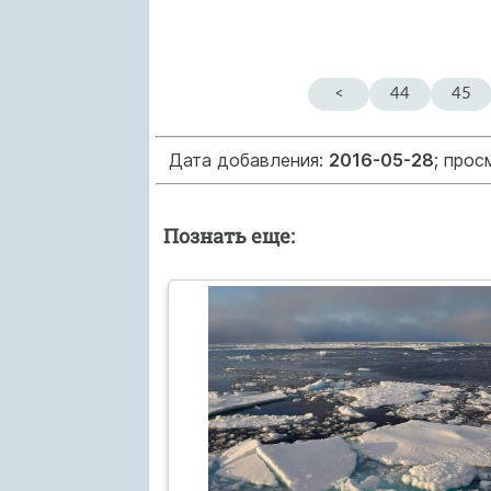
<
44
45
Дата добавления:
2016-05-28
; прос
Познать еще: