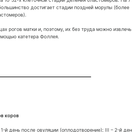
а 16-32-х клеточной стадии деления бластомеров. На 7
 большинство достигает стадии поздней морулы (более
астомеров).
цах рогов матки и, поэтому, их без труда можно извлечь
омощью катетера Фоллея.
в коров
– 1-й день после овуляции (оплодотворение); III – 2-й ден