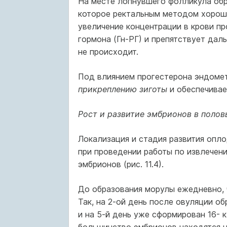
На месте лопнувшего фолликула обр
которое ректальным методом хорошо
увеличение концентрации в крови п
гормона (Гн-РГ) и препятствует да
не происходит.
Под влиянием прогестерона эндоме
прикреплению зиготы
и обеспечивае
Рост и развитие эмбрионов в полов
Локализация и стадия развития опл
при проведении работы по извлечен
эмбрионов (рис. 11.4).
До образования морулы ежедневно, 
Так, на 2-ой день после овуляции об
и на 5-й день уже сформирован 16- к