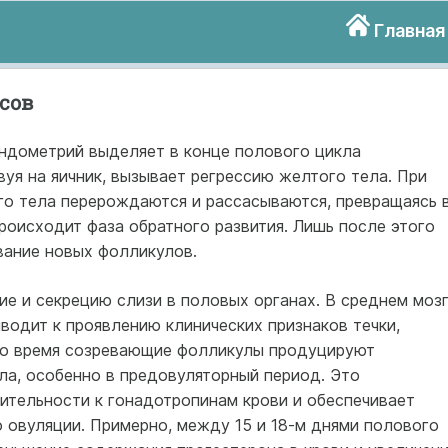
Главная
сов
эндометрий выделяет в конце полового цикла
вуя на яичник, вызывает регрессию желтого тела. При
о тела перерождаются и рассасываются, превращаясь 
происходит фаза обратного развития. Лишь после этого
вание новых фолликулов.
е и секрецию слизи в половых органах. В среднем моз
иводит к проявлению клинических признаков течки,
то время созревающие фолликулы продуцируют
а, особенно в предовуляторный период. Это
ительности к гонадотропинам крови и обеспечивает
 овуляции. Примерно, между 15 и 18-м днями полового