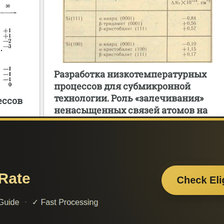
Разработка низкотемпературных
процессов для субмикронной
технологии. Роль «залечивания»
ессов
ненасыщенных связей атомов на
межфазных границах в
«совмещенных» процессах
Поделитесь с друзьями:
Считаете данную информацию полезной, доба
сайт познайка в закладки и расскажите о 
ти нужную
друзьям в соц. сетях.