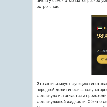
цикла у самок отмечается резкое ум
эстрогенов.
Это активизирует функцию гипоталам
передней доли гипофиза «овуляторн
фолликула истончается и происходи
фолликулярной жидкости. Обычно ову