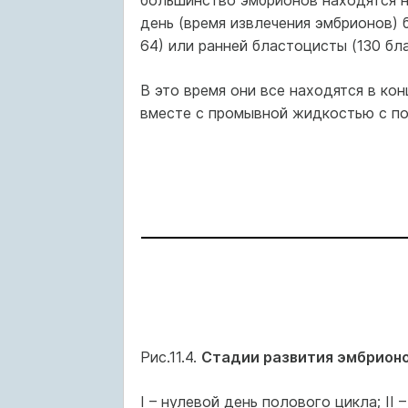
большинство эмбрионов находятся н
день (время извлечения эмбрионов)
64) или ранней бластоцисты (130 бл
В это время они все находятся в кон
вместе с промывной жидкостью с п
Рис.11.4.
Стадии развития эмбрионо
I – нулевой день полового цикла; II 