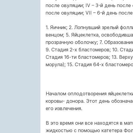
после овуляции; IV – 3-й день после 
после овуляции; VII – 6-й день после
1. Яичник; 2. Лопнувший зрелый фолл
венцом; 5. Яйцеклетка, освободивша
прозрачную оболочку; 7. Образование
9. Стадия 2-х бластомеров; 10. Стад
Стадия 16-ти бластомеров; 13. Верху
морула); 15. Стадия 64-х бластомеро
Началом оплодотворения яйцеклетки
коровы- донора. Этот день обозначае
его извлечения.
В это время они все находятся в ма
жидкостью с помощью катетера Фол