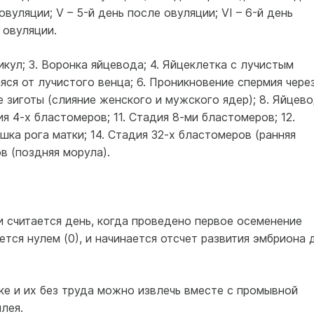
овуляции; V – 5-й день после овуляции; VI – 6-й день
 овуляции.
икул; 3. Воронка яйцевода; 4. Яйцеклетка с лучистым
яся от лучистого венца; 6. Проникновение спермия чере
 зиготы (слияние женского и мужского ядер); 8. Яйцево
ия 4-х бластомеров; 11. Стадия 8-ми бластомеров; 12.
шка рога матки; 14. Стадия 32-х бластомеров (ранняя
в (поздняя морула).
 считается день, когда проведено первое осеменение
тся нулем (0), и начинается отсчет развития эмбриона 
тке и их без труда можно извлечь вместе с промывной
лея.