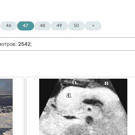
46
47
48
49
50
>
мотров:
2542
;