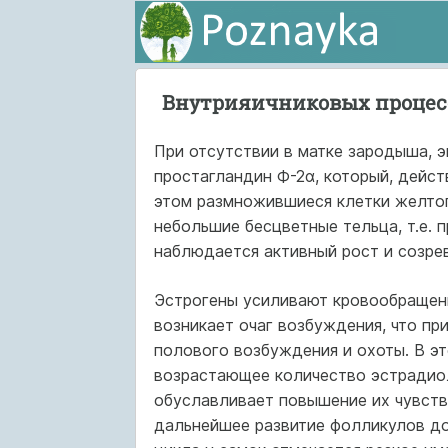
Внутрияичниковых процес
При отсутствии в матке зародыша, 
простагландин Ф-2α, который, дейст
этом размножившиеся клетки желтог
небольшие бесцветные тельца, т.е. 
наблюдается активный рост и созре
Эстрогены усиливают кровообращени
возникает очаг возбуждения, что пр
полового возбуждения и охоты. В э
возрастающее количество эстрадиол
обуславливает повышение их чувств
дальнейшее развитие фолликулов до