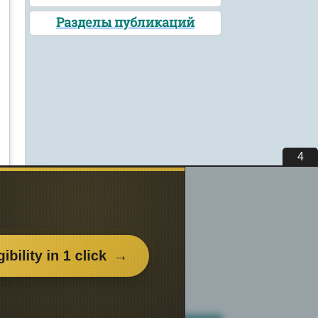
Разделы публикаций
3
вьте
нем