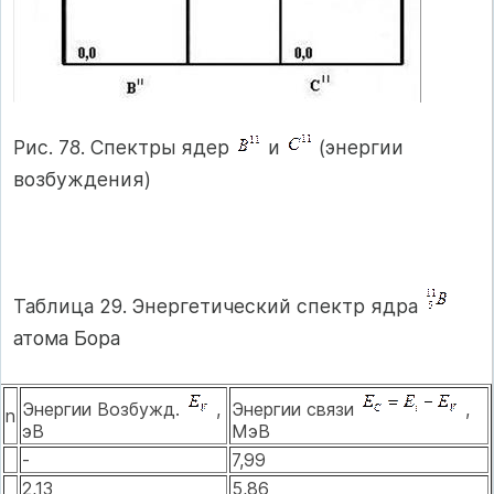
Рис. 78. Спектры ядер
и
(энергии
возбуждения)
Таблица 29. Энергетический спектр ядра
атома Бора
Энергии Возбужд.
,
Энергии связи
,
n
эВ
МэВ
-
7,99
2,13
5,86