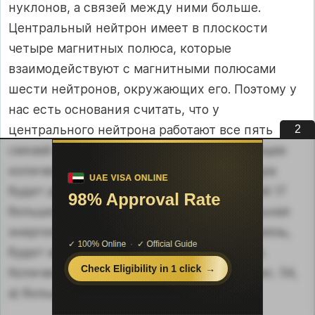
нуклонов, а связей между ними больше.
Центральный нейтрон имеет в плоскости
четыре магнитных полюса, которые
взаимодействуют с магнитными полюсами
шести нейтронов, окружающих его. Поэтому у
нас есть основания считать, что у
центрального нейтрона работают все пять
1
связей одновременно. С учетом этого общее
количество работающих связей этого ядра
будет равно 17. Так как количество связей 17
больше количества нуклонов 14, то удельная
энергия связи, приходящаяся на одну связь,
будет меньше, чем считалось до сих пор.
Количество связей между нуклонами (рис. 54,
а) больше количества нуклонов в нем.