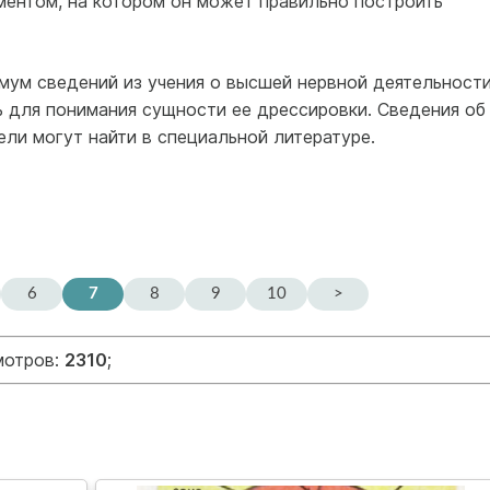
ментом, на котором он может правильно построить
мум сведений из учения о высшей нервной деятельност
ь для понимания сущности ее дрессировки. Сведения об
ели могут найти в специальной литературе.
6
7
8
9
10
>
мотров:
2310
;