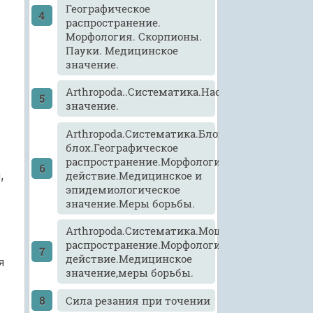
Географическое
распространение.
Морфология. Скорпионы.
Пауки. Медицинское
значение.
Arthropoda..Систематика.Насекомые.Морфол
значение.
Arthropoda.Систематика.Блохи.Виды
блох.Географическое
распространение.Морфология,развитие,патог
действие.Медицинское и
,
эпидемиологическое
значение.Меры борьбы.
Arthropoda.Систематика.Мошки,мокрецы,слеп
распространение.Морфология,развитие,патог
действие.Медицинское
я
значение,меры борьбы.
Cила резания при точении