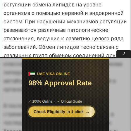
регуляции обмена липидов на уровне
организма с помощью нервной и эндокринной
систем. При нарушении механизмов регуляции
развиваются различные патологические
отклонения, ведущие к развитию целого ряда
заболеваний. Обмен липидов тесно связан с
1
различных групп обменом соединений других
классов, а метаболические пути метаболизма
липидов являются частью общей
метаболической сети, функционирующей в
организме.
В последнее время биохимия липидов
стремительно развивается. В частности, в
последних исследованиях оказалось, что