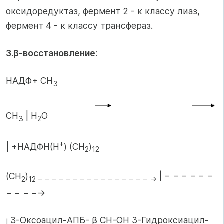
оксидоредуктаз, фермент 2 - к классу лиаз,
фермент 4 - к классу трансфераз.
3
.
β-восстановление
:
НАДФ+ СН
3
СН
| Н
О
3
2
+
| +НАДФН(Н
) (СН
)
2
12
(СН
)
| − − − − − −
2
12 − − − − − − − − − − − − − − − − →
− − − −→
3-Оксоацил-АПБ- β СН-ОН 3-Гидроксиацил-
|