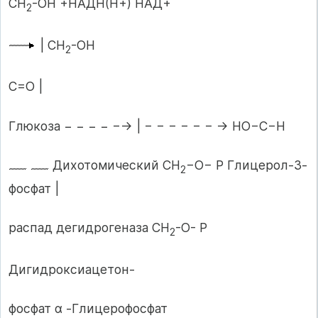
СН
-ОН +НАДН(Н+) НАД+
2
| СН
-ОН
2
С=О |
Глюкоза − − − − −→ | − − − − − − → НО−C−H
Дихотомический СН
−О− Р Глицерол-3-
2
фосфат |
распад дегидрогеназа СН
-О- Р
2
Дигидроксиацетон-
фосфат α -Глицерофосфат