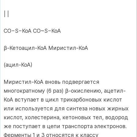
| |
СО−S−КоА СО~S−КоА
β-Кетоацил-КоА Миристил-КоА
(ацил-КоА)
Миристил-КоА вновь подвергается
многократному (6 раз) β-окислению, ацетил-
КоА вступает в цикл трикарбоновых кислот
или используется для синтеза новых жирных
кислот, холестерина, кетоновых тел, водород
же поступает в цепи транспорта электронов.
Ферменты 1 и 3 относятся к классу