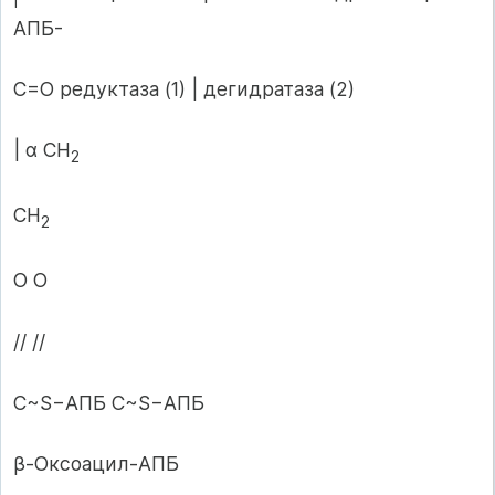
АПБ-
С=О редуктаза (1) | дегидратаза (2)
| α СН
2
СН
2
О О
// //
C~S−АПБ C~S−АПБ
β-Оксоацил-АПБ