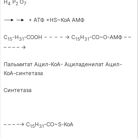
Н
Р
О
4
2
7
+ АТФ +НS~КоА АМФ
С
-Н
-СООН − − − − → С
Н
-СO~О-АМФ – –
15
31
15
31
– – – – →
Пальмитат Ацил-КоА- Ациладенилат Ацил-
КоА-синтетаза
Синтетаза
– – – –→ С
Н
-СO~S-КоА
15
31