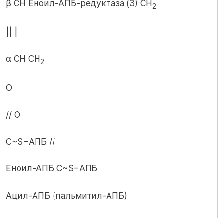
β СН Еноил-АПБ-редуктаза (3) СН
2
|| |
α СН СН
2
О
// О
С~S−АПБ //
Еноил-АПБ С~S−АПБ
Ацил-АПБ (пальмитил-АПБ)