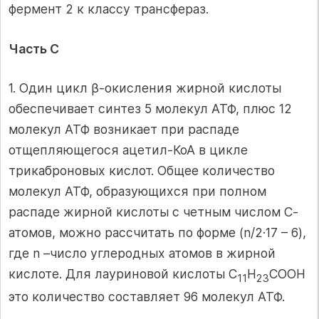
фермент 2 к классу трансфераз.
Часть С
1. Один цикл β-окисления жирной кислоты
обеспечивает синтез 5 молекул АТФ, плюс 12
молекул АТФ возникает при распаде
отщепляющегося ацетил-КоА в цикле
трикаброновых кислот. Общее количество
молекул АТФ, образующихся при полном
распаде жирной кислоты с четным числом С-
атомов, можно рассчитать по форме (n/2·17 – 6),
где n –число углеродных атомов в жирной
кислоте. Для лауриновой кислоты С
Н
СООН
11
23
это количество составляет 96 молекул АТФ.