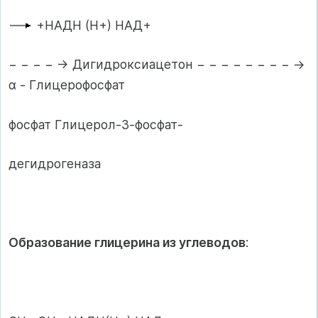
+НАДН (Н+) НАД+
− − − − → Дигидроксиацетон − − − − − − − − →
α - Глицерофосфат
фосфат Глицерол-3-фосфат-
дегидрогеназа
Образование глицерина из углеводов
: