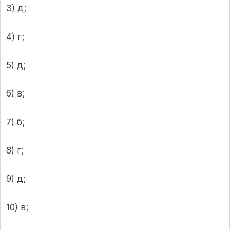
3) д;
4) г;
5) д;
6) в;
7) б;
8) г;
9) д;
10) в;