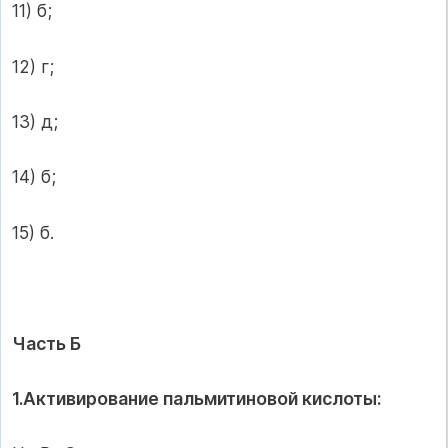
11) б;
12) г;
13) д;
14) б;
15) б.
Часть Б
1.Активирование пальмитиновой кислоты: