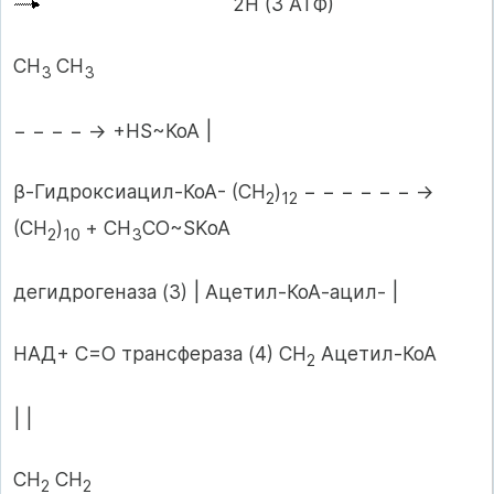
2Н (3 АТФ)
СН
СН
3
3
− − − − → +HS~КоА |
β-Гидроксиацил-КоА- (СН
)
− − − − − − →
2
12
(СН
)
+ CH
CO~SKoA
2
10
3
дегидрогеназа (3) | Ацетил-КоА-ацил- |
НАД+ С=О трансфераза (4) СН
Ацетил-КоА
2
| |
СН
СН
2
2