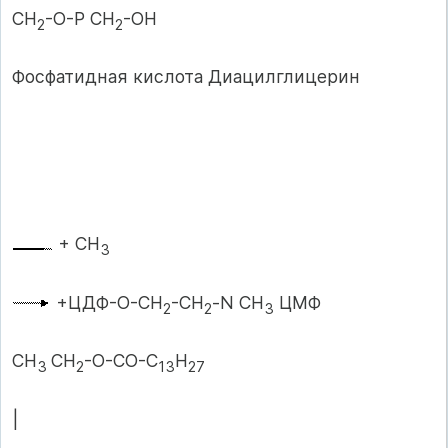
СН
-О-Р СН
-ОН
2
2
Фосфатидная кислота Диацилглицерин
+ СН
3
+ЦДФ-О-СН
-СН
-N СН
ЦМФ
2
2
3
СН
СН
-О-СО-С
Н
3
2
13
27
|