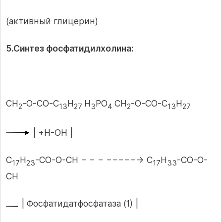
(активный глицерин)
5.Синтез фосфатидилхолина:
СН
-О-СО-С
Н
Н
РО
СН
-О-СО-С
Н
2
13
27
3
4
2
13
27
| +Н-ОН |
С
Н
-СО-О-СН − − − −−−−−→ С
Н
-СО-О-
17
23
17
33
СН
| Фосфатидатфосфатаза (1) |