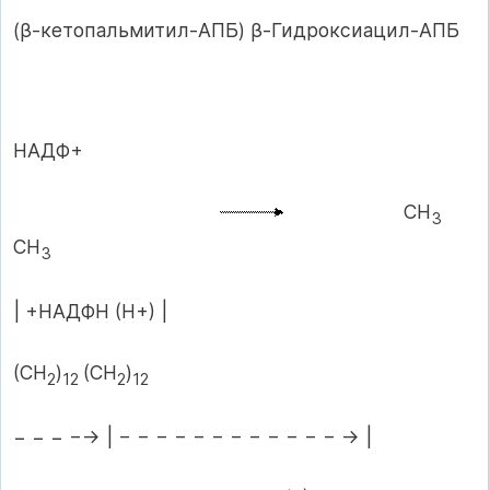
(β-кетопальмитил-АПБ) β-Гидроксиацил-АПБ
НАДФ+
СН
3
СН
3
| +НАДФН (Н+) |
(СН
)
(СН
)
2
12
2
12
− − − −→ | − − − − − − − − − − − − → |