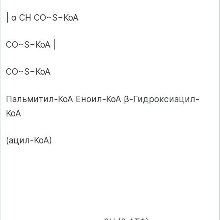
| α СН СО~S−КоА
СО~S−КоА |
СО~S−КоА
Пальмитил-КоА Еноил-КоА β-Гидроксиацил-
КоА
(ацил-КоА)