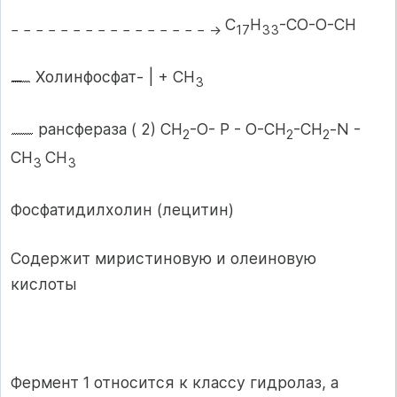
С
Н
-СО-О-СН
− − − − − − − − − − − − − − − − →
17
33
Холинфосфат- | + СН
3
рансфераза ( 2) СН
-О- Р - О-СН
-СН
-N -
2
2
2
СН
СН
3
3
Фосфатидилхолин (лецитин)
Содержит миристиновую и олеиновую
кислоты
Фермент 1 относится к классу гидролаз, а