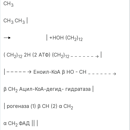
СН
3
СН
СН
|
3
3
| +НОН (СН
)
2
12
( СН
)
2Н (2 АТФ) (СН
)
|
2
12
2
12 − − − − − − →
| – – – – – → Еноил-КоА β НО - СН
− − − − − − →
β СН
Ацил-КоА-дегид- гидратаза |
2
| рогеназа (1) β СН (2) α СН
2
α СН
ФАД || |
2