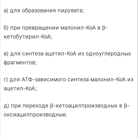
а) для образования пирувата;
б) при превращении малонил-КоА в β-
кетобутирил-КоА;
в) для синтеза ацетил-КоА из одноуглеродных
фрагментов;
г) для АТФ-зависимого синтеза малонил-КоА из
ацетил-КоА;
д) при переходе β-кетоацилпроизводных в β-
оксиацилпроизводные.