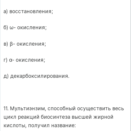
а) восстановления;
б) ω- окисления;
в) β- окисления;
г) α- окисления;
д) декарбоксилирования.
11. Мультиэнзим, способный осуществить весь
цикл реакций биосинтеза высшей жирной
кислоты, получил название: