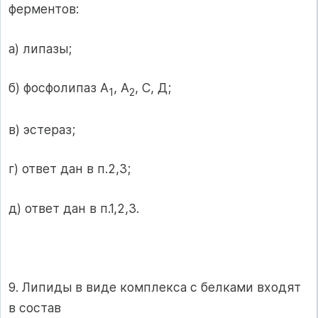
ферментов:
а) липазы;
б) фосфолипаз А
, А
, С, Д;
1
2
в) эстераз;
г) ответ дан в п.2,3;
д) ответ дан в п.1,2,3.
9. Липиды в виде комплекса с белками входят
в состав