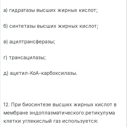
а) гидратазы высших жирных кислот;
б) синтетазы высших жирных кислот;
в) ацилтрансферазы;
г) трансацилазы;
д) ацетил-КоА-карбоксилазы.
12. При биосинтезе высших жирных кислот в
мембране эндоплазматического ретикулума
клетки углекислый газ используется: