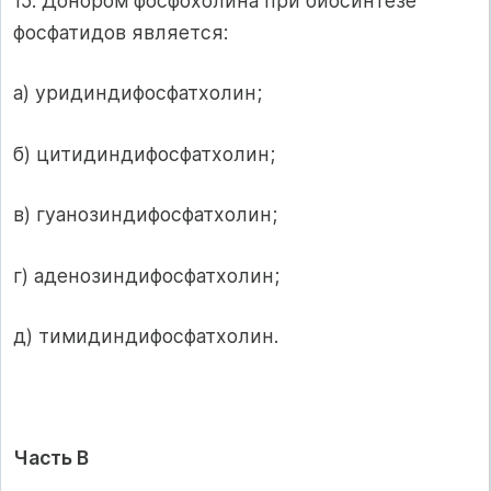
15. Донором фосфохолина при биосинтезе
фосфатидов является:
а) уридиндифосфатхолин;
б) цитидиндифосфатхолин;
в) гуанозиндифосфатхолин;
г) аденозиндифосфатхолин;
д) тимидиндифосфатхолин.
Часть В