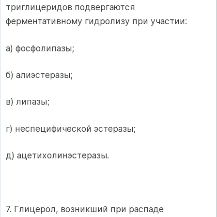
триглицеридов подвергаются
ферментативному гидролизу при участии:
а) фосфолипазы;
б) алиэстеразы;
в) липазы;
г) неспецифической эстеразы;
д) ацетихолинэстеразы.
7. Глицерол, возникший при распаде