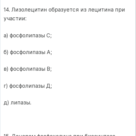
14. Лизолецитин образуется из лецитина при
участии:
а) фосфолипазы С;
б) фосфолипазы А;
в) фосфолипазы В;
г) фосфолипазы Д;
д) липазы.