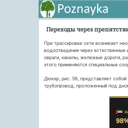
Переходы через препятств
При трассировке сети возникает не
водоотведения через естественные и
овраги, каналы, железные дороги, р
этого применяются специальные соо
Дюкер
, рис. 58, представляет собо
трубопровод, проложенный под дном