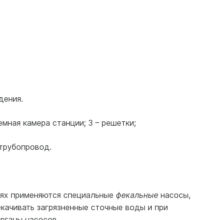
дения.
емная камера станции; 3 – решетки;
 трубопровод.
иях применяются специальные
фекальные
насосы,
качивать загрязненные сточные воды и при
рганы насосов.