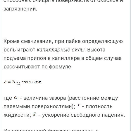
способных очищать поверхность от окислов и
загрязнений.
Кроме смачивания, при пайке определяющую
роль играют
капил­лярные силы
. Высота
подъема припоя в капилляре в общем случае
рас­считывают по формуле
где
- величина зазора (расстояние между
паяемыми поверхностя­ми);
- плотность
жидкости;
- ускорение свободного падения.
Из приведенной формулы следует, в