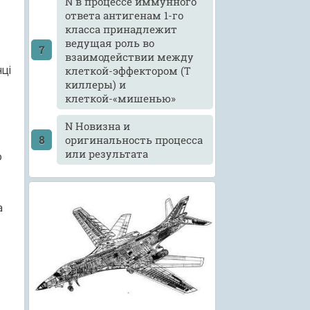
N в процессе иммунного
ответа антигенам 1-го
класса принадлежит
ведущая роль во
взаимодействии между
ці
клеткой-эффектором (Т
киллеры) и
клеткой-«мишенью»
N Новизна и
оригинальность процесса
или результата
ю
а