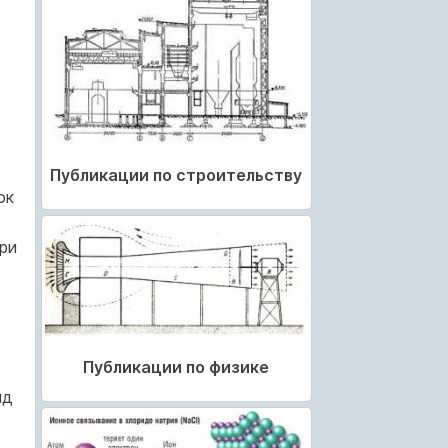
Публикации по строительству
ок
При
Публикации по физике
яд