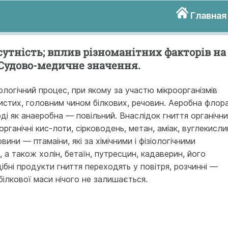
Главная
сутність; вплив різноманітних факторів на
 Судово-медичне значення.
логічний про­цес, при якому за участю мікроорганізмів
истих, головним чином білкових, речовин. Аеробна флор
ді як анаеробна — повільний. Внаслідок гниття орга­нічн
ганічні кис-лоти, сірководень, метан, аміак, вуглекисли
вини — птамаіни, які за хімічни­ми і фізіологічними
а також холін, бетаїн, путресцин, кадаверин, його
ібні продукти гниття перехо­дять у повітря, розчинні —
білкової маси нічого не залишається.