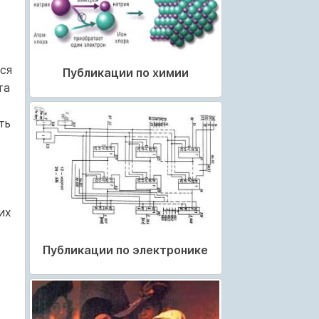
ься
Публикации по химии
та
ть
их
Публикации по электронике