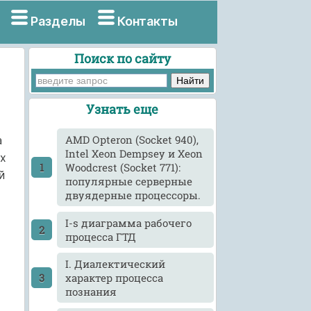
Разделы
Контакты
Поиск по сайту
Узнать еще
AMD Opteron (Socket 940),
а
Intel Xeon Dempsey и Xeon
их
Woodcrest (Socket 771):
й
популярные серверные
двуядерные процессоры.
I-s диаграмма рабочего
процесса ГТД
I. Диалектический
характер процесса
познания