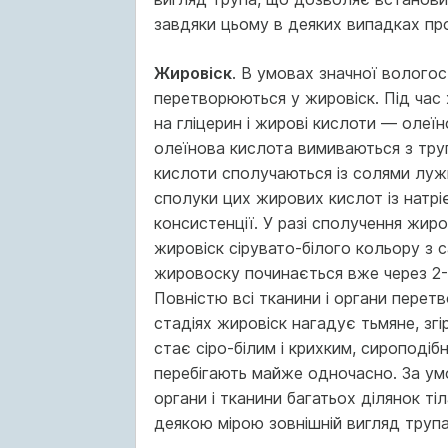
завдяки цьому в деяких випад­ках пр
Жировіск
. В умовах значної вологос
перетворюються у жи­ровіск. Під час 
на гліцерин і жирові кислоти — олеїно
олеїнова кислота вимиваються з тру
кислоти сполучаються із солями луж
сполуки цих жирових кислот із натрі
консистенції. У разі сполучення жир
жировіск сірувато-білого кольору з 
жировоску починається вже через 2-3
Повністю всі тканини і органи перет
стадіях жировіск нагадує тьмяне, згі
стає сіро-білим і крихким, сироподібн
перебігають майже одночасно. За ум
органи і тканини багатьох ділянок ті
деякою мірою зовнішній вигляд трупа