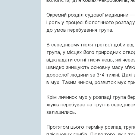
вологість) для комах-некробіонтів, я
Окремий розділ судової медицини — с
і роль у процесі біологічного розпаду
до умов перебування трупа.
В середньому після третьої доби від 
трупа, у місцях його природних отвор
відкладати сотні тисяч яєць, які чер
швидко знищують основну масу м'яки
дорослої людини за 3-4 тижні. Далі 
в мух. Таким чином, розвиток мух пр
Крім личинок мух у розпаді трупа бер
жуків перебуває на трупі в середньом
залишились.
Протягом цього терміну розпад трупа
плісеневих грибів. Після того, як з 