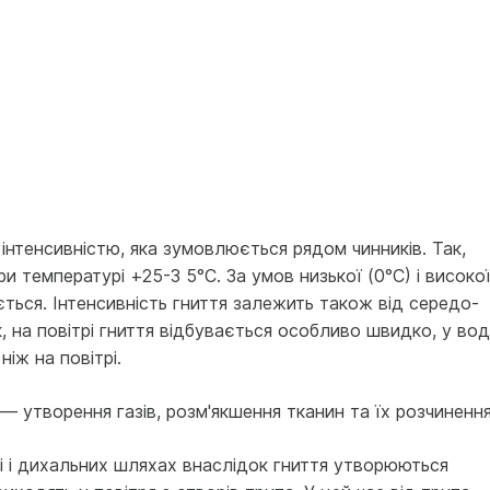
 інтенсивністю, яка зумовлюється рядом чинників. Так,
и температурі +25-3 5°С. За умов низь­кої (0°С) і високо
ється. Інтенсивність гниття залежить також від середо­
, на повітрі гниття відбувається особливо швидко, у вод
 ніж на повітрі.
— утворення газів, розм'якшення тканин та їх розчинення
і і дихальних шля­хах внаслідок гниття утворюються