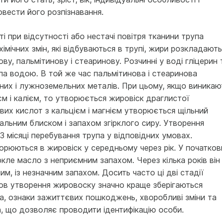
овести його розпізнавання.
ті при відсутності або нестачі повітря тканини трупа
хімічних змін, які відбуваються в трупі, жири розкладают
ву, пальмітинову і стеаринову. Розчинні у воді гліце­рин 
па водою. В той же час пальмітинова і стеаринова
них і лужноземельних металів. При цьому, якщо виникаю
єм і калієм, то утворюється жировіск драглистої
ових кислот з кальцієм і магнієм утворюється щільний
сальним блиском і запахом згірклого сиру. Утворення
 місяці перебування трупа у відповідних умовах.
ворюються в жировіск у середньому через рік. У початков
ркле масло з неприємним запахом. Через кілька років він
им, із незначним запахом. Досить часто ці дві стадії
ов утворення жировоску значно краще зберігають­ся
ла, ознаки зажиттє­вих пошкоджень, хворобливі зміни та
, що дозволяє проводити ідентифі­кацію особи.