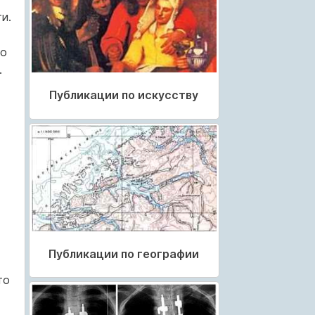
и.
го
.
Публикации по искусству
Публикации по географии
то