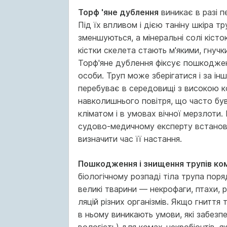
Торф 'яне дублення
виникає в разі п
Під їх впливом і дією таніну шкіра т
зменшуються, а мінеральні солі кіст
кістки скелета стають м'якими, гнучк
Торф'яне дублення фіксує пошкодженн
особи. Труп може зберігатися і за ін
перебуває в середо­вищі з високою ко
навколишнього повітря, що часто був
кліматом і в умовах вічної мерзлоти
судово-медичному експерту встанови
визначити час її настання.
Пошкодження і знищення трупів ко
біологічному роз­паді тіла трупа пор
великі тварини — некрофаги, птахи, 
ляцій різних організмів. Якщо гниття 
в ньому виникають умови, які забезпе