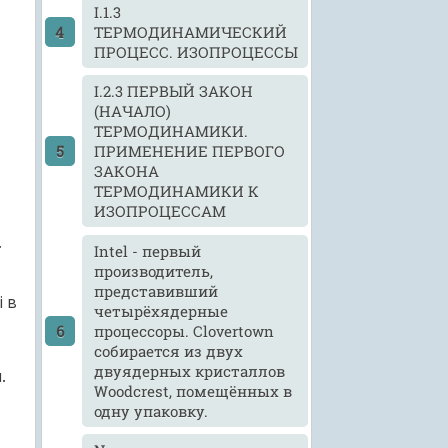
I.1.3
ТЕРМОДИНАМИЧЕСКИЙ
ПРОЦЕСС. ИЗОПРОЦЕССЫ
I.2.3 ПЕРВЫЙ ЗАКОН
(НАЧАЛО)
ТЕРМОДИНАМИКИ.
ПРИМЕНЕНИЕ ПЕРВОГО
ЗАКОНА
ТЕРМОДИНАМИКИ К
ИЗОПРОЦЕССАМ
Intel - первый
ї
производитель,
представивший
і в
четырёхядерные
процессоры. Clovertown
собирается из двух
двуядерных кристаллов
.
Woodcrest, помещённых в
одну упаковку.