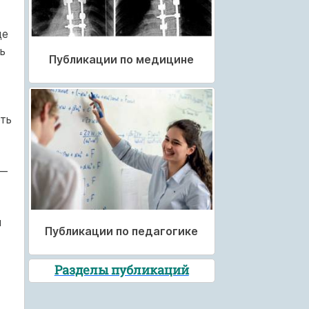
це
ь
Публикации по медицине
ють
 —
я
Публикации по педагогике
Разделы публикаций