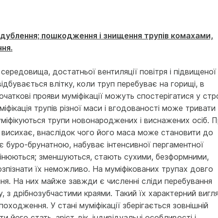
е дублення; пошкодження і знищення трупів комахами,
ня.
середовища, дос­татньої вентиляції повітря і підвищеної
ідбувається влітку, коли труп перебуває на горищі, в
очаткові прояви муміфікації можуть спостерігатися у стр
міфікація трупів різної маси і вгодованості може тривати
уміфікуються трупи новонароджених і виснаже­них осіб. 
і виси­хає, внаслідок чого його маса може становити до
ає буро-брунатною, набу­ває інтенсивної пергаментної
мінюються; зменшуються, стають сухими, безформними,
озпізнати їх неможливо. На муміфікованих трупах довго
ня. На них майже завжди є численні сліди перебування
ру, з дрібнозубчастими краями. Такий їх характерний вигл
оходження. У стані муміфікації зберігається зовнішній
його стать, зріст, вік, індивідуальні особливості і