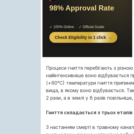
Процеси гниття перебігають з різною
найінтенсивніше воно відбувається пр
(+60°С) температури гниття припи­ня
вища, в якому воно відбувається. Так
2 рази, а в землі у 8 разів повільніше,
Гниття складається з трьох етапів
З настанням смерті в травному канал