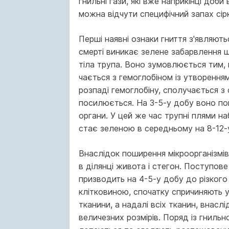
гнильні гази, які вже наприкінці доби
можна відчути специфічний запах сір
Перші наявні ознаки гниття з'являють
смерті виникає зелене забарвлення шк
тіла трупа. Воно зумовлюється тим, 
чається з гемоглобіном із утворенням
розпаді гемоглобіну, сполучається з 
посилюється. На 3-5-у добу воно по
органи. У цей же час трупні плями н
стає зеленою в середньому на 8-12-у
Внаслідок поширення мікроорганізмів
в ділянці живота і стегон. Поступове
призводить на 4-5-у добу до різкого
клітко­виною, спочатку спричиняють у
тканини, а надалі всіх тка­нин, внасл
величезних розмірів. Поряд із гнильн