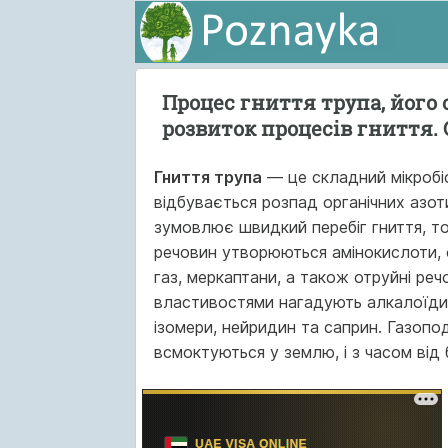
Процес гниття трупа, його 
розвиток процесів гниття.
Гниття трупа
— це складний мікробіо
відбувається розпад органічних азот
зумовлює швидкий перебіг гнит­тя, то
речовин утворюються амінокислоти, ор
газ, меркап­тани, а також отруйні речо
властивостями нагадують алкалоїди, 
ізомери, нейридин та саприн. Газопод
всмоктуються у землю, і з часом від 