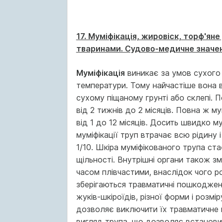
17. Муміфікація, жировіск, торф'ян
тваринами. Судово-медичне значен
Муміфікація
виникає за умов сухого 
температури. Тому найчастіше вона в
сухому піщаному грунті або склепі. П
від 2 тижнів до 2 місяців. Повна ж му
від 1 до 12 місяців. Досить швидко м
муміфікації труп втрачає всю рідину 
1/10. Шкіра муміфікованого трупа ст
щільності. Внутрішні органи також з
часом плівчастими, внаслідок чого р
зберігаються травма­тичні пошкоджен
жуків-шкіроїдів, різної форми і розмі
дозволяє виключити їх травматичне п
вигляд трупа, що дозволяє встановити 