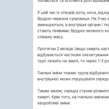
лопаються та оголяють розташований
У цей час із отворів рота, носа, відхі
брудно-черво­на сукровиця. На 3-му м
зменшуються, а внутрішні органи і тк
стають пінявими, брудно-зеленого ко
слизьку масу.
Протягом 2 місяців (якщо смерть наст
відбувається часткове скелетування 
труп лежить на землі, то через 1-3 р
Гнильні зміни тканин трупа відбувають
внутрішніх) може порушувати середні
Таким чином, середні строки розвит
смерті. Крім того, на гнильно змінен
хворобливі зміни.