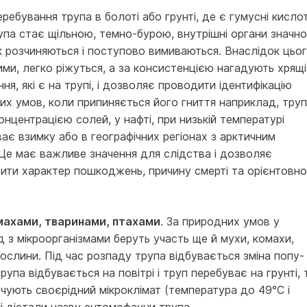
еребування трупа в болоті або грунті, де є гумусні кислот
рупа стає щільною, темно-бурою, внутрішні органи значно
ок розчиняються і поступово вимиваються. Внаслідок цьо
ими, легко ріжуться, а за консистенцією нагадують хрящі
я, які є на трупі, і дозволяє проводити ідентифікацію
ших умов, коли припи­няється його гниття наприклад, труп
нцентрацією солей, у нафті, при низькій температурі
ає взим­ку або в географічних регіонах з арктичним
. Це має важливе значення для слідства і дозволяє
­ти характер пошкоджень, причину смерті та орієнтовно
махами, твари­нами, птахами
. За природних умов у
яд з мікроорганізмами беруть участь ще й мухи, комахи,
рослини. Під час розпаду трупа відбувається зміна попу­
трупа відбувається на повітрі і труп перебуває на грунті, 
чують своєрідний мікроклімат (темпера­тура до 49°С і