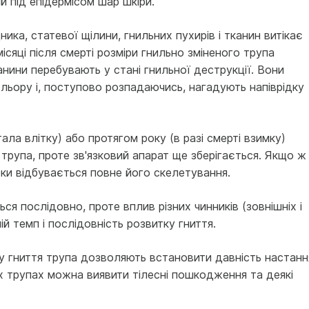
 під епідермісом шар шкіри.
дника, статевої щілини, гнильних пухирів і тканин витікає
ісяці після смерті розміри гнильно зміненого трупа
ани­ни перебувають у стані гнильної деструкції. Вони
льору і, поступово розпада­ючись, нагадують напіврідку
ала влітку) або протягом року (в разі смерті взимку)
трупа, проте зв'язковий апарат ще збері­гається. Якщо ж
оки відбувається повне його скелетування.
ся послідовно, проте вплив різних чинників (зовнішніх і
й темп і послідовність розвитку гниття.
ку гниття трупа дозволяють встановити давність настанн
их трупах можна виявити тілесні пошкодження та деякі