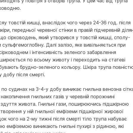
 виходять у повітря з отворів трупа. У цей час від трупа
ковод­ню.
сяу товстій кишці, внаслідок чого через 24-36 год. після
іри, передньої черевної стінки в правій підчеревній ділян
що сірководень, який утворився у товстій кишці, сполу­
 сульфгемоглобіну. Далі залізо, яке вивільняється при
сірководнем і інтенсивність зеленого забар­влення
ширюється по всьому животу і переходить на статеві
абувають брудно-зеленого кольору. Шкіра трупа повніст
 добу після смерті.
 по судинах на 3-4-у добу виникає гнильна венозна сітк
 накопичення гнильних газів у черевній порожнині
 здуття живота. Гнильні гази, поширюючись підшкірною
творення у ній гнильної емфіземи підшкірної жирової
ідок чого на 2-му тижні після смерті тіло трупа набуває
ою емфізе­мою виникають гнильні пухирі з рідиною, які