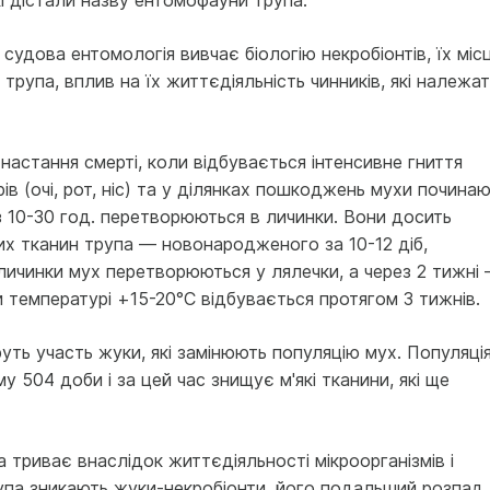
кі діста­ли назву ентомофауни трупа.
удова ентомоло­гія вивчає біологію некробіонтів, їх міс
 трупа, вплив на їх життєдіяльність чинників, які належат
настання смерті, коли відбувається інтенсивне гниття
ів (очі, рот, ніс) та у ділянках пошкоджень мухи почина
ез 10-30 год. перетворюються в личинки. Вони досить
х тканин трупа — новона­родженого за 10-12 діб,
личинки мух перетворюються у лялечки, а через 2 тижні
и температурі +15-20°С відбувається протягом 3 тижнів.
уть участь жуки, які замінюють популяцію мух. Популяці
у 504 доби і за цей час знищує м'які тканини, які ще
 триває внаслідок життєдіяльності мікроорганізмів і
трупа зникають жуки-некробіонти, його подальший розпад