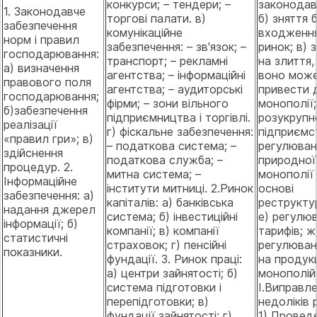
конкурси; – тендери; –
законодав
1. Законодавче
торгові палати. в)
б) зняття 
забезпечення
комунікаційне
входження
норм і правил
забезпечення: – зв'язок; –
ринок; в) 
господарювання:
транспорт; – рекламні
на злиття,
а) визначення
агентства; – інформаційні
воно мож
правового поля
агентства; – аудиторські
привести 
господарювання;
фірми; – зони вільного
монополії;
б)забезпечення
підприємництва і торгівлі.
розукрупн
реалізації
г) фіскальне забезпечення:
підприємст
«правил гри»; в)
– податкова система; –
регулюван
здійснення
податкова служба; –
природної
процедур. 2.
митна система; –
монополії
Інформаційне
інститути митниці. 2.Ринок
основі
забезпечення: а)
капіталів: а) банківська
реструктур
надання джерел
система; б) інвестиційні
е) регулю
інформації; б)
компанії; в) компанії
тарифів; ж
статистичні
страховок; г) пенсійні
регулюван
показники.
фундації. 3. Ринок праці:
на продук
а) центри зайнятості; б)
монополій
система підготовки і
I.Виправл
перепідготовки; в)
недоліків 
фундації зайнятості; г)
1) Провед