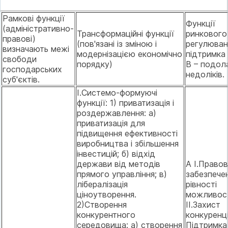
Рамкові функції
Функції
(адміністративно-
Трансформаційні функції
ринкового
правові)
(пов'язані із зміною і
регулюван
визначають межі
модернізацією економічно
підтримка 
свободи
порядку)
В – подол
господарських
недоліків.
суб'єктів.
I.Системо-формуючі
функції: 1) приватизація і
роздержавлення: а)
приватизація для
підвищення ефективності
виробництва і збільшення
інвестицій; б) відхід
держави від методів
А I.Право
прямого управління; в)
забезпече
лібералізація
рівності
ціноутворення.
можливос
2)Створення
II.Захист
конкурентного
конкуренції
середовища: а) створення
Підтримка