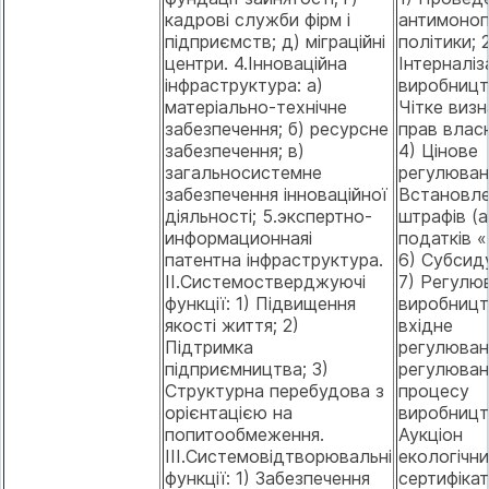
кадрові служби фірм і
антимоноп
підприємств; д) міграційні
політики; 
центри. 4.Інноваційна
Інтерналіз
інфраструктура: а)
виробницт
матеріально-технічне
Чітке виз
забезпечення; б) ресурсне
прав власн
забезпечення; в)
4) Цінове
загальносистемне
регулюван
забезпечення інноваційної
Встановл
діяльності; 5.экспертно-
штрафів (
информационнаяі
податків «
патентна інфраструктура.
6) Субсид
II.Системостверджуючі
7) Регулю
функції: 1) Підвищення
виробницт
якості життя; 2)
вхідне
Підтримка
регулюванн
підприємництва; 3)
регулюван
Структурна перебудова з
процесу
орієнтацією на
виробницт
попитообмеження.
Аукціон
III.Системовідтворювальні
екологічн
функції: 1) Забезпечення
сертифікаті