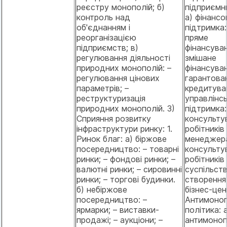
реєстру монополій; б)
підприємн
контроль над
а) фінансо
об'єднанням і
підтримка:
реорганізацією
пряме
підприємств; в)
фінансуван
регулювання діяльності
змішане
природних монополій: –
фінансуван
регулювання цінових
гарантова
параметрів; –
кредитуван
реструктуризація
управлінс
природних монополій. 3)
підтримка:
Сприяння розвитку
консульту
інфраструктури ринку: 1.
робітників
Ринок благ: а) біржове
менеджера
посередництво: – товарні
консульту
ринки; – фондові ринки; –
робітників
валютні ринки; – сировинні
суспільств
ринки; – торгові будинки.
створення
б) небіржове
бізнес-цент
посередництво: –
Антимоно
ярмарки; – виставки-
політика: 
продажі; – аукціони; –
антимоно