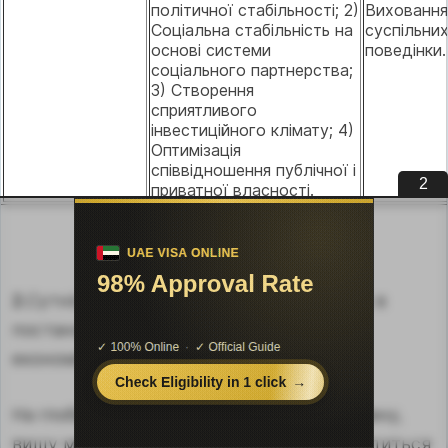
політичної стабільності; 2)
Виховання
Соціальна стабільність на
суспільни
основі системи
поведінки.
соціального партнерства;
3) Створення
сприятливого
інвестиційного клімату; 4)
Оптимізація
співвідношення публічної і
1
приватної власності.
2.
Сутність економічної політики полягає в
постановці і досягненні певної мети
економічного розвитку суспільства.
На глобальному рівні слід виділити основну,
вищу мету розвитку економіки, вона зводиться