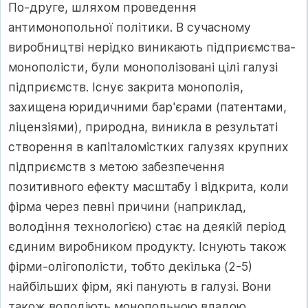
По-друге, шляхом проведення
антимонопольної політики. В сучасному
виробництві нерідко виникають підприємства-
монополісти, були монополізовані цілі галузі
підприємств. Існує закрита монополія,
захищена юридичними бар'єрами (патентами,
ліцензіями), природна, виникла в результаті
створення в капіталомістких галузях крупних
підприємств з метою забезпечення
позитивного ефекту масштабу і відкрита, коли
фірма через певні причини (наприклад,
володіння технологією) стає на деякій період
єдиним виробником продукту. Існують також
фірми-олігополісти, тобто декілька (2-5)
найбільших фірм, які панують в галузі. Вони
також володіють монопольною владою.