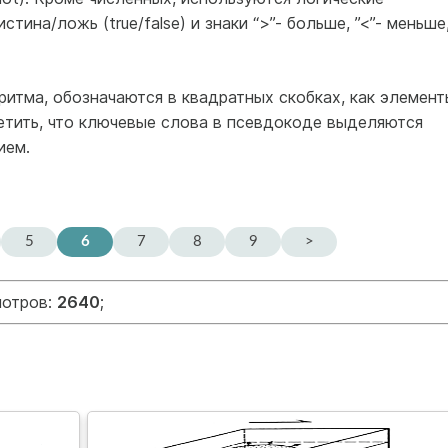
ина/ложь (true/false) и знаки “>”- больше, ”<”- меньше
ритма, обозначаются в квадратных скобках, как элемент
етить, что ключевые слова в псевдокоде выделяются
ием.
5
6
7
8
9
>
мотров:
2640
;