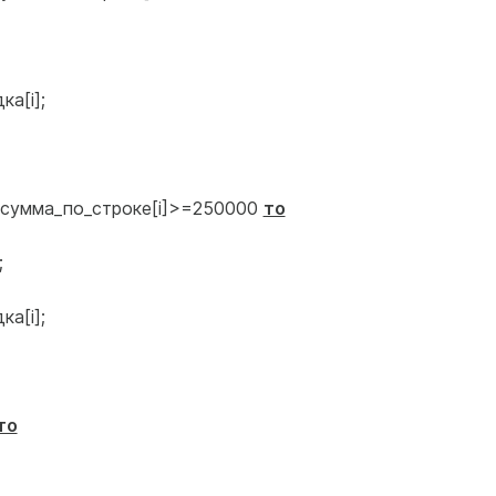
а[i];
сумма_по_строке[i]>=250000
то
;
а[i];
то