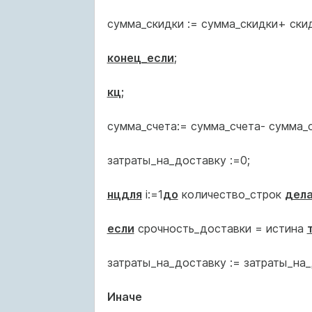
сумма_скидки := сумма_скидки+ скидк
конец_если
;
кц;
сумма_счета:= сумма_счета- сумма_с
затраты_на_доставку :=0;
нцдля
i:=1
до
количество_строк
дел
если
срочность_доставки = истина
затраты_на_доставку := затраты_на_
Иначе