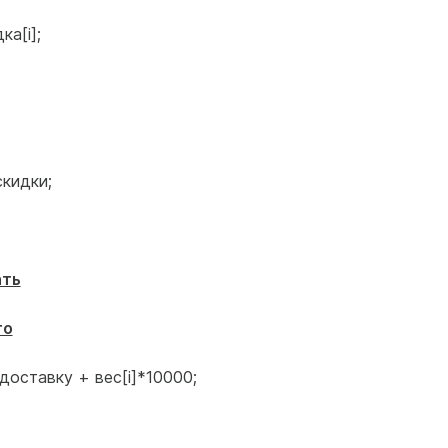
а[i];
кидки;
ать
то
доставку + вес[i]*10000;