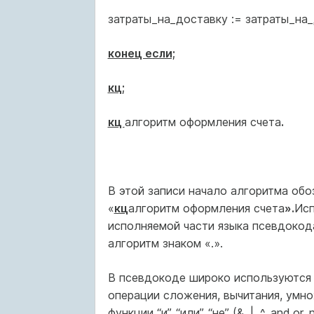
затраты_на_доставку := затраты_на_
конец если;
кц;
кц
алгоритм оформления счета
.
В этой записи начало алгоритма обо
«
кц
алгоритм оформления счета
».
Исп
исполняемой части языка псевдокода.
алгоритм знаком «.».
В псевдокоде широко используются выра
операции сложения, вычитания, умно
функции “и”, “или”, “не” (&, |, ^, and