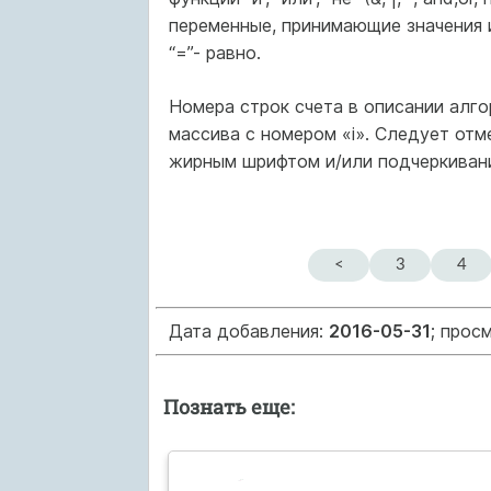
переменные, принимающие значения ист
“=”- равно.
Номера строк счета в описании алго
массива с номером «i». Следует отм
жирным шрифтом и/или подчеркиван
<
3
4
Дата добавления:
2016-05-31
; прос
Познать еще: