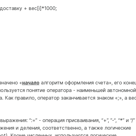
доставку + вес[i]*1000;
значено «
начало
алгоритм оформления счета», его коне
ользуется понятие оператора - наименьшей автономной
 Как правило, оператор заканчивается знаком «;», а ве
жения: “:=” - операция присваивания, “+”, ”-“, “*” и “/”
жения и деления, соответственно, а также логические
,or, not). Кроме численных, используются логические