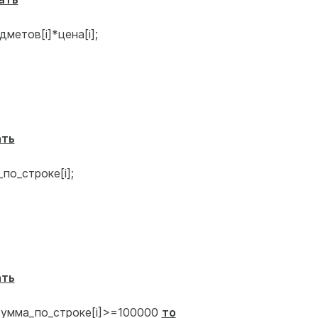
метов[i]*цена[i];
ать
по_строке[i];
ать
умма_по_строке[i]>=100000
то