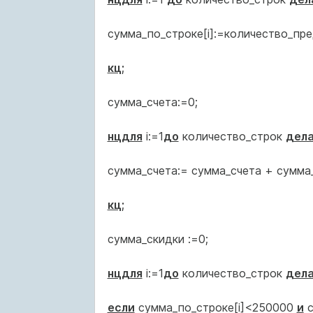
сумма_по_строке[i]:=количество_пред
кц;
сумма_счета:=0;
нцдля
i:=1
до
количество_строк
дел
сумма_счета:= сумма_счета + сумма_
кц;
сумма_скидки :=0;
нцдля
i:=1
до
количество_строк
дел
если
сумма_по_строке[i]<250000
и
с