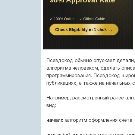
Псевдокод обычно опускает детали, 
алгоритма человеком, сделать опис
программирования. Псевдокод широк
публикациях, а также на начальных 
Например, рассмотренный ранее алг
вид:
начало
алгоритм оформления счета
нцдля
i:=1
до
количество_строк
дел