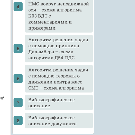
НМС вокруг неподвижной
оси – схема алгоритма
К03 ВДТ с
комментариями и
примерами
Алгоритм решения задач
с помощью принципа
Даламбера – схема
алгоритма Д54 ПДС
Алгоритм решения задач
с помощью теоремы о
движении центра масс
СМТ – схема алгоритма
ий
Библиографическое
описание
Библиографическое
описание документа