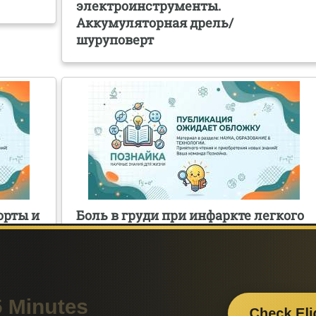
электроинструменты.
Аккумуляторная дрель/
шуруповерт
орты и
Боль в груди при инфаркте легкого
и других заболеваний органов
брюшной полости
Поделитесь с друзьями: