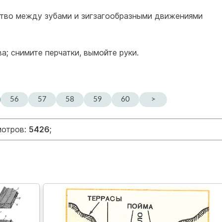
ство между зубами и зигзагообразными движениями
а; снимите перчатки, вымойте руки.
56
57
58
59
60
>
мотров:
5426
;