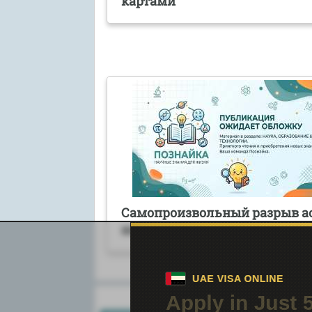
картами
Самопроизвольный разрыв а
аорталгия
Поиск по сайту: