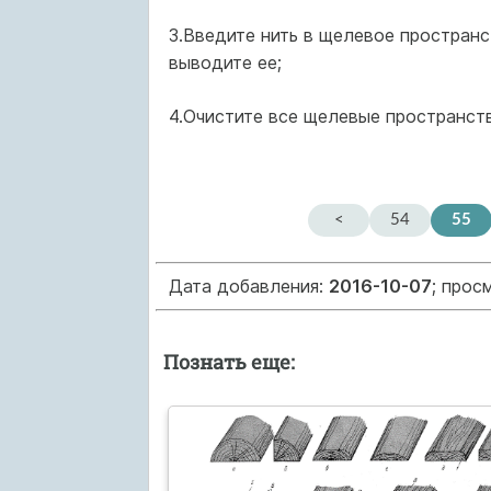
3.Введите нить в щелевое простран
выводите ее;
4.Очистите все щелевые пространств
<
54
55
Дата добавления:
2016-10-07
; прос
Познать еще: