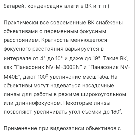
батарей, конденсация влаги в ВК и т. п.).
Практически все современные ВК снабжены
объективами с переменным фокусным
расстоянием. Кратность меняющегося
фокусного расстояния варьируется в
х
х
х
интервале от 4
до 10
и даже до 19
. Такие ВК,
как "Панасоник NV-M-300EN" и "Панасоник NV-
х
M40E", дают 100
увеличение масштаба. На
объективы могут надеваться насадочные
линзы для работы в режиме широкоугольном
или длиннофокусном. Некоторые линзы
позволяют увеличивать угол съемки до 180°.
Применение при видеозаписи объективов с