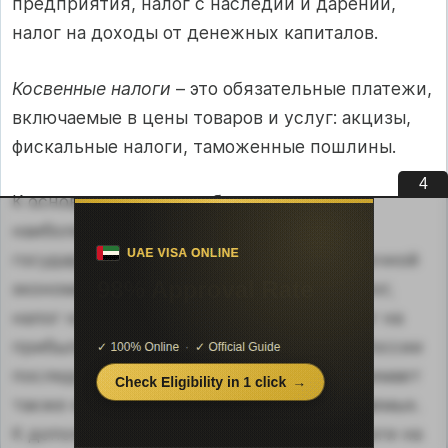
предприятия, налог с наследий и дарений,
налог на доходы от денежных капиталов.
Косвенные налоги
– это обязательные платежи,
включаемые в цены товаров и услуг: акцизы,
фискальные налоги, таможенные пошлины.
3
К основным налогам, обеспечивающим
наиболее весомый вклад в доходы
государственного бюджета стран с рыночной
экономикой, относятся: подоходный налог,
налог на добавленную стоимость и налог на
прибыль. В Государственном бюджете России
последних лет существенное место занимает
также налог на добычу полезных ископаемых.
К дополнительным налогам относят налоги на