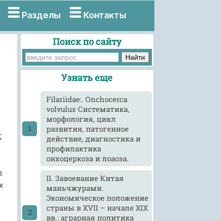
Разделы
Контакты
Поиск по сайту
Узнать еще
Filariidae:. Onchocerca
volvulus Систематика,
морфология, цикл
развития, патогенное
;
действие, диагностика и
профилактика
онхоцеркоза и лоаоза.
в
II. Завоевание Китая
х
маньчжурами.
Экономическое положение
страны в XVII – начале XIX
вв.: аграрная политика