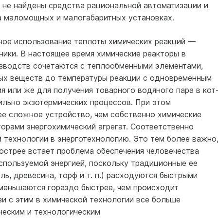
е не найдены средства рациональной автоматизации и
а маломощных и малогабаритных установках.
ное использование теплоты химических реакций —
ники. В настоящее время химические реакторы в
водств сочетаются с теплообменными эле­ментами,
ых веществ до тем­пературы реакции с одновременным
 или же для получения товарного водяного пара в кот
ильно экзотермических процессов. При этом
е сложное уст­ройство, чем собственно химические
торами знергохимический агрегат. Соответственно
 технологии в энерготехнологию. Это тем более важно
 острее встает проблема обеспечения человечества
спользуемой энергией, поскольку традиционные ее
оль, древесина, торф и т. п.) расходуются быстрыми
уменьшаются гораздо быстрее, чем происходит
язи с этим в химической технологии все больше
ческим и технологическим