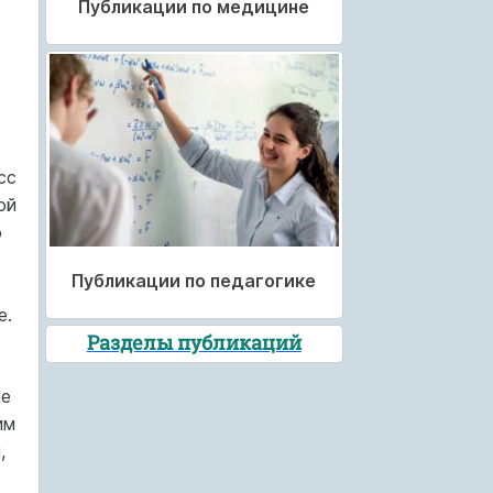
Публикации по медицине
сс
ой
о
Публикации по педагогике
е.
Разделы публикаций
ие
им
,