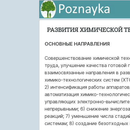
РАЗВИТИЯ ХИМИЧЕСКОЙ Т
ОСНОВНЫЕ НАПРАВЛЕНИЯ
Совершенствование химической техн
труда, улучшение качества готовой 
взаимосвязанные направления в разв
химико-технологических систем (ХТС
2) интенсификация работы аппаратов
автоматизация химико-технологическ
управляющих электронно-вычислител
непрерывны­ми; 6) снижение энергоз
реакций; 7) уменьшение числа стади
системам; 8) соз­дание безотходных