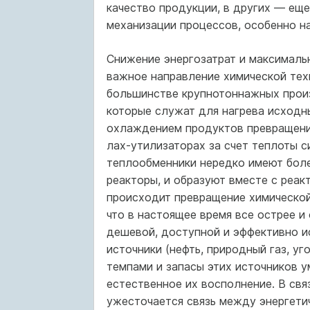
качест­во продукции, в других — ещ
механизации процессов, особенно н
Снижение энергозатрат и максималь
важное направление химической тех
большинстве крупнотоннажных произ
которые служат для нагрева исходн
охлаждением продуктов пре­вращения
лах-утилизаторах за счет теплоты с
теплообменники нередко имеют боле
реакторы, и образуют вместе с реак
происхо­дит превращение химической
что в настоящее время все острее и
дешевой, доступной и эффективно и
источники (нефть, природный газ, уг
темпами и запасы этих источников 
естественное их воспол­нение. В св
ужесточается связь между энергети