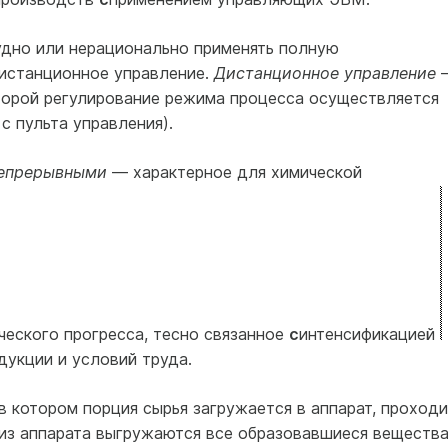
удно или нерационально применять полную
истанцион­ное управление.
Дистанционное управление
оторой регулирование режима процесса осущест­вляется
с пульта управле­ния).
непрерывными
— характерное для химической
ческого прогресса, тесно связанное
с
интенсификацией
дукции и условий труда.
 котором порция сырья загружается в аппарат, проходи
м из аппарата выгружаются все образовавшиеся вещества