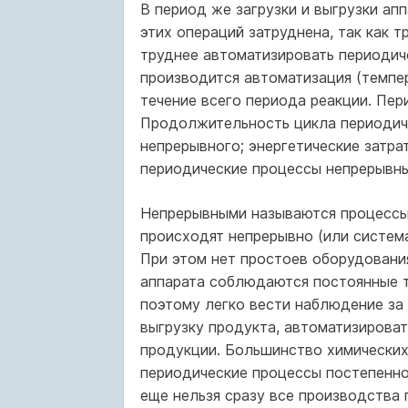
В период же загрузки и выгрузки ап
этих операций затруднена, так как
труднее автоматизировать периодич
производится автоматизация (темпе
течение всего пери­ода реакции. Пе
Продолжительность цикла периодиче
непрерывного; энергетические затра
периодические процессы непрерывн
Непрерывными называются процессы,
происходят непрерывно (или система
При этом нет простоев оборудования
аппарата соблюдаются постоянные те
поэтому легко вести наблюдение за 
выгрузку продукта, автоматизироват
продукции. Большинство химических
периодические процессы постепенно
еще нельзя сразу все производства 