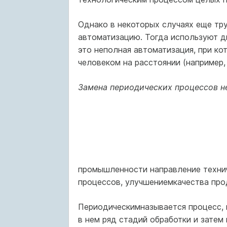
Однако в некоторых случаях еще тр
автоматизацию. Тогда используют д
это неполная авто­матизация, при к
человеком на расстоянии (например, 
Замена периодических процессов 
промышленности направ­ление техни
процессов, улучшениемкачества про
Периодическимназывается процесс, в
в нем ряд стадий обработ­ки и зате