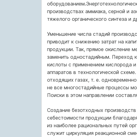
оборудованием
.
Энерготехнологичес
производствах аммиака, серной и аз
тяжелого органического синтеза и д
Уменьшение числа стадий производст
приводит к снижению затрат на кап
продукции. Так, прямое окисление 
заменить одностадийным. Переход к
кисло­ты с применением кислорода и
аппаратов в технологической схеме.
отходящих га­зах, т. е. одновременн
не все многостадийные процессы мо
Поиски в этом направлении составл
Создание безотходных производств
себестоимости продукции благодаря
из наиболее рациональных путей ор
служит циркуляция реакционной сме