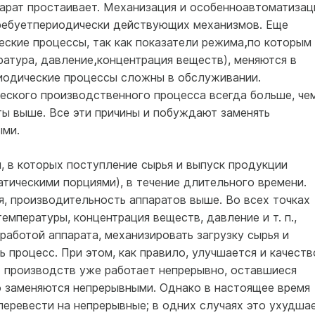
парат простаивает. Механиза­ция и особенноавтоматизац
 требуетпериодически действующих механизмов. Еще
еские процессы, так как показатели режима
,
по которым
ратура, давление
,
концентрация веществ), меняются в
риодические процессы сложны в обслуживании.
ского производственного процесса всегда больше, че
­ты выше. Все эти причины и побуждают заменять
ыми.
 в которых посту­пление сырья и выпуск продукции
тическими порциями), в течение длительного времени.
, производительность аппаратов выше. Во всех точках
мпе­ратуры, концентрация веществ, давление и т. п.,
работой аппарата, механизировать загрузку сырья и
ь процесс. При этом, как правило, улучшается и качеств
 производств уже работает непрерывно, оставшиеся
 заменяются непрерывными. Однако в настоящее время
перевести на непрерывные; в одних случаях это ухудша