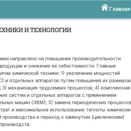
Главная
ЕХНИКИ И ТЕХНОЛОГИИ
ики направлено на повыше­ние производительности
про­дукции и снижение ее себестоимости. Главные
итии химической техники: 1) увеличение мощ­ностей
) и отдельных аппа­ратов путем повышения их размеров
; 3) механизация трудоемких процессов; 4) комплексная
их систем и отдельных аппа­ратов с применением
ьных машин (ЭВМ); 5) замена периодических процессо
атрат и максимальное использование теплоты химически
й произ­водства и переход к замкнутым (циклическим)
 производств.