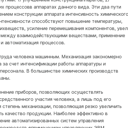
х процессовв аппаратах данного вида. Эти два пути
ением конструкции аппарата интенсивность химическог
нтенсивности способствуют повышение температуры,
ихвеществ, усиление перемешивания компонентов, увел
я между взаимодействующими веществами, применение
 и автоматизация процессов.
труда человека ма­шинным. Механизация закономерно
 за счет интенсификации работы аппаратуры и
персонала. В большинстве химических производств
аны.
нение приборов, позволяющих осуществлять
редственного участия человека, а лишь под его
 степень механизации, позволяющая резко увеличить
ь качество продук­ции. Наиболее эффективно в
ение автоматизированных систем управления
 производств
с
применением управляющих ЭВМ.