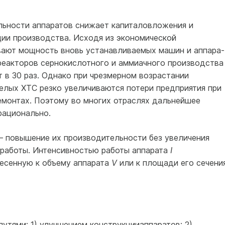
льности аппаратов снижает капиталовложения и
ии производства. Исходя из экономической
вают мощность вновь устанавливаемых машин и аппара­
реакторов сернокислотного и аммиачного производства
 в 30 раз. Однако при чрезмерном возрастании
елых ХТС резко увеличиваются потери предприятия при
емонтах. Поэтому во мно­гих отраслях дальнейшее
а­ционально.
 повышение их производительности без увеличения
а работы. Интенсивностью работы аппарата
I
есенную к объему аппарата
V
или к площади его сечени
утями: 1) улучшением конструкцииаппаратов; 2)