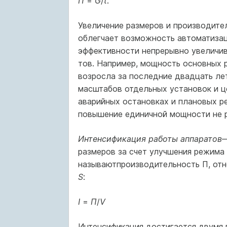
П
=
G
/
t
.
Увеличение размеров и производите
облегчает возможность автоматизац
эффективности непрерывно увеличи
тов. Например, мощность основных 
возросла за последние двадцать лет
масштабов отдельных установок и ц
аварийных остановках и плановых р
повышение единичной мощности не р
Интенсификация работы аппаратов
—
размеров за счет улучше­ния режим
называютпроизводительность П, отн
S
:
I
=
П
/
V
Интенсификация достигается двумя п