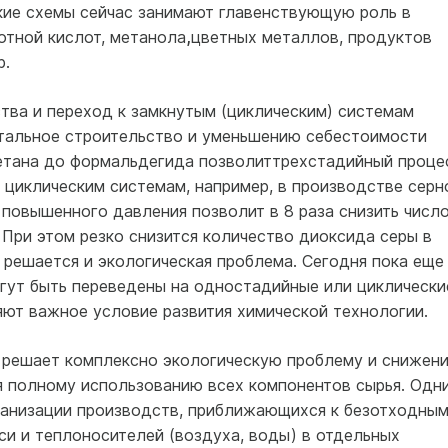
кие схемы сейчас занимают главенствующую роль в
отной кислот, метанола
,
цветных металлов, продуктов
р.
ва и пере­ход к замкнутым (циклическим) системам
итальное строительство и уменьшению себестоимости
метана до формальдегида позволиттрехстадийный проце
 циклическим системам, например, в производстве серн
 повышенного давления позволит в 8 раза снизить числ
 При этом резко снизится количество диоксида серы в
о решается и экологическая проблема. Сегодня пока еще
гут быть переведены на одностадийные или циклически
яют важное условие развития химической технологии.
 решает комплексно экологическую проблему и снижен
 полному использованию всех компонентов сырья. Одн
ганизации производств, приближающихся к безотходным
си и теплоносителей (воздуха, воды) в отдельных