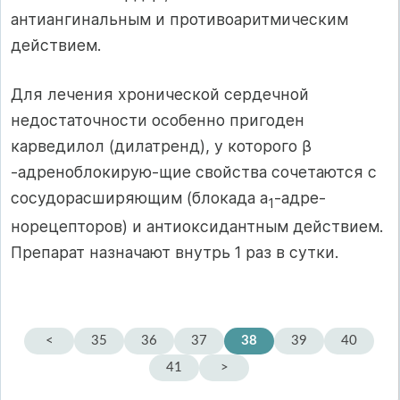
антиангинальным и противоаритмическим
действием.
Для лечения хронической сердечной
недостаточности особенно пригоден
карведилол (дилатренд), у которого β
-адреноблокирую-щие свойства сочетаются с
сосудорасширяющим (блокада а
-адре-
1
норецепторов) и антиоксидантным действием.
Препарат назнача­ют внутрь 1 раз в сутки.
<
35
36
37
38
39
40
41
>