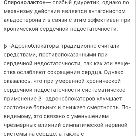
Спиронолактон
— слабый диуретик, однако по
механизму действия является антагонистом
альдостерона и в связи с этим эф­фективен при
хронической сердечной недостаточности.
β
-Адреноблокаторы
традиционно считали
средствами, противо­показанными при
сердечной недостаточности, так как эти веще­
ства ослабляют сокращения сердца. Однако
оказалось, что при уме­ренной хронической
сердечной недостаточности систематичское
применение β -адреноблокаторов улучшает
состояние больных и снижает смертность. По-
видимому, это связано с уменьшением
чрезмерных влияний симпатической нервной
системы на сердце, а также с