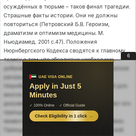
осуждённых в тюрьме – таков финал трагедии.
Страшные факты истории. Они не должны
повториться (Петровский Б.В. Героизм,
драматизм и оптимизм медицины. М.
Ньюдиамед. 2001 с.47). Положения
Нюрнбергского Кодекса сводятся к главному
5
тезису о том, что абсолютно необходимо
добровольное согласие подопытного и полное
раскрытие всех деталей эксперимента.
Нюрнбергский Кодекс послужил основой для
многих последующих международных
документов, каждый из которых повторяет его
принципы, расширяя и добавляя новые
моменты экспериментирования на человеке.
Принципиальным положением Хельсинской