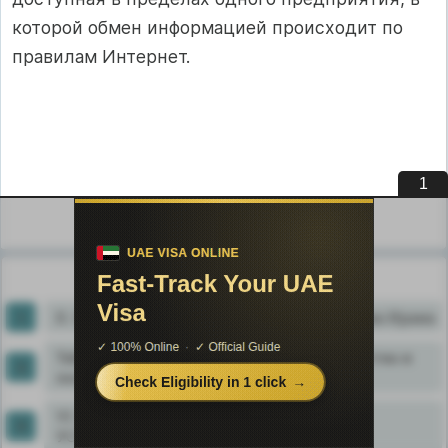
которой обмен информацией происходит по
правилам Интернет.
1
2
3
4
Узнать еще
II. Особенности политического устройства Ирана
Table 1. Функции ГИС для лесного хозяйства и
лесоустройства
VI. КОМБИНАЦИОННЫЕ ЦИФРОВЫЕ
УСТРОЙСТВА