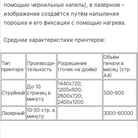
помощью чернильных капель), в лазерном –
изображение создаётся путём напыления
порошка и его фиксации с помощью нагрева.
Средние характеристики принтеров:
Объём
Тип
Производи-
Разрешение
печати в
принтера
тельность
(точек на дюйм)
месяц (стр.
А4)
1440х720;
До 10
1200х600;
Струйный
страниц в
500-600
2800х720;
минуту
2400х1200
10-20 стр. в
Лазерный
3000-60000
минуту