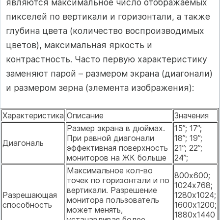
являются максимальное число отображаемых
пикселей по вертикали и горизонтали, а также
глубина цвета (количество воспроизводимых
цветов), максимальная яркость и
контрастность. Часто первую характеристику
заменяют парой – размером экрана (диагонали)
и размером зерна (элемента изображения):
Характеристика
Описание
Значения
Размер экрана в дюймах.
15”; 17”;
При равной диагонали
18”; 19”;
Диагональ
эффективная поверхность
21”; 22”;
мониторов на ЖК больше
24”;
Максимальное кол-во
800х600;
точек по горизонтали и по
1024х768;
вертикали. Разрешение
Разрешающая
1280х1024;
монитора пользователь
способность
1600х1200;
может менять,
1880х1440
устанавливая более