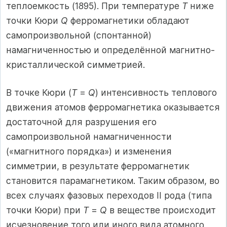
теплоемкость (1895). При температуре
T
ниже
точки Кюри
Q
ферромагнетики обладают
самопроизвольной (спонтанной)
намагниченностью и определённой магнитно-
кристаллической симметрией.
В точке Кюри (
T
=
Q
) интенсивность теплового
движения атомов ферромагнетика оказывается
достаточной для разрушения его
самопроизвольной намагниченности
(«магнитного порядка») и изменения
симметрии, в результате ферромагнетик
становится парамагнетиком. Таким образом, во
всех случаях фазовых переходов II рода (типа
точки Кюри) при
T
=
Q
в веществе происходит
исчезновение того или иного вида атомного