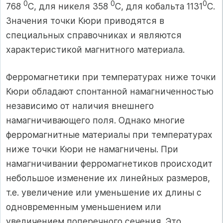
0
0
0
768
С, для никеля 358
С, для кобальта 1131
С.
Значения точки Кюри приводятся в
специальных справочниках и являются
характеристикой магнитного материала.
Ферромагнетики при температурах ниже точки
Кюри обладают спонтанной намагниченностью
независимо от наличия внешнего
намагничивающего поля. Однако многие
ферромагнитные материалы при температурах
ниже точки Кюри не намагничены. При
намагничивании ферромагнетиков происходит
небольшое изменение их линейных размеров,
т.е. увеличение или уменьшение их длины с
одновременным уменьшением или
увеличением поперечного сечения. Это